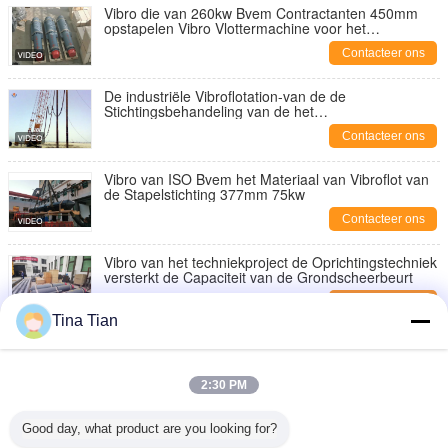
Vibro die van 260kw Bvem Contractanten 450mm
opstapelen Vibro Vlottermachine voor het
Zandsamenpersen
Contacteer ons
De industriële Vibroflotation-van de de
Stichtingsbehandeling van de het
Samenpersenmachine Bouw Vibroflot
Contacteer ons
Vibro van ISO Bvem het Materiaal van Vibroflot van
de Stapelstichting 377mm 75kw
Contacteer ons
Vibro van het techniekproject de Oprichtingstechniek
versterkt de Capaciteit van de Grondscheerbeurt
Contacteer ons
Tina Tian
BJV180E-377 motorvibro de Drijfmachine van de
Stapelstichting
2:30 PM
Contacteer ons
het Elektrovibroflot Materiaal van 1450rpm 130kw
Good day, what product are you looking for?