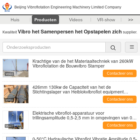
Beijing Vibroflotation Engineering Machinery Limited Company
Huis
Producten
Videos
VR-show
>>
Vibro het Samenpersen het Opstapelen zich
Kwaliteit
supplier.
Krachtige van de het Materiaaltechniek van 260kW
Vibroflotation de Bouwvibro Stamper
Contacteer ons
426mm 130kw de Capaciteit van het de
Stichtingslager van Heiblokvibroflot equipment
improve
Contacteer ons
Elektrische vibroflot-apparatuur voor
trillingsamplitude 0,5-2,5 mm in omgevingen van 0-
50°C
Contacteer ons
0-50°C Hydraulische Vibroflot Vibratie Amplitude 0,5-