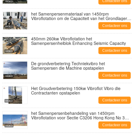
Contacteer ons
het Samenpersenmateriaal van 1450rpm
Vibroflotation om de Capaciteit van het Grondlager
Te verbeteren
Contacteer ons
450mm 260kw Vibroflotation het
Samenpersenheiblok Enhancing Seismic Capacity
Contacteer ons
De grondverbetering Techniekvibro het
Samenpersen die Machine opstapelen
Contacteer ons
Het Groudverbetering 150kw Vibroflot Vibro die
Contractanten opstapelen
Contacteer ons
het Samenpersenbehandeling van 1450rpm
Vibroflotation voor Sectie C3206 Hong Kong No 3
het Project van de Vliegtuigenbaan
Contacteer ons