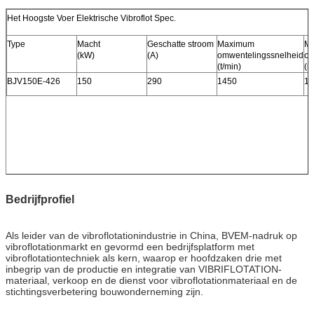
Het Hoogste Voer Elektrische Vibroflot Spec.
Type
Macht
Geschatte stroom
Maximum
M
(kW)
(A)
omwentelingssnelheid
o
(t/min)
(m
BJV150E-426
150
290
1450
18
Bedrijfprofiel
Als leider van de vibroflotationindustrie in China, BVEM-nadruk op
vibroflotationmarkt en gevormd een bedrijfsplatform met
vibroflotationtechniek als kern, waarop er hoofdzaken drie met
inbegrip van de productie en integratie van VIBRIFLOTATION-
materiaal, verkoop en de dienst voor vibroflotationmateriaal en de
stichtingsverbetering bouwonderneming zijn.