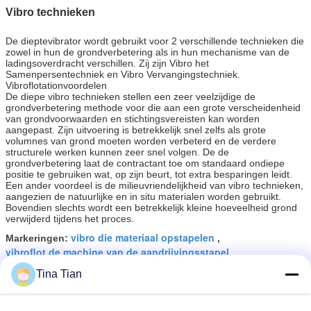
Vibro technieken
De dieptevibrator wordt gebruikt voor 2 verschillende technieken die
zowel in hun de grondverbetering als in hun mechanisme van de
ladingsoverdracht verschillen. Zij zijn Vibro het
Samenpersentechniek en Vibro Vervangingstechniek.
Vibroflotationvoordelen
De diepe vibro technieken stellen een zeer veelzijdige de
grondverbetering methode voor die aan een grote verscheidenheid
van grondvoorwaarden en stichtingsvereisten kan worden
aangepast. Zijn uitvoering is betrekkelijk snel zelfs als grote
volumnes van grond moeten worden verbeterd en de verdere
structurele werken kunnen zeer snel volgen. De de
grondverbetering laat de contractant toe om standaard ondiepe
positie te gebruiken wat, op zijn beurt, tot extra besparingen leidt.
Een ander voordeel is de milieuvriendelijkheid van vibro technieken,
aangezien de natuurlijke en in situ materialen worden gebruikt.
Bovendien slechts wordt een betrekkelijk kleine hoeveelheid grond
verwijderd tijdens het proces.
vibro die materiaal opstapelen
Markeringen:
,
vibroflot de machine van de aandrijvingsstapel
,
vibroflot drive pile machine
Tina Tian
Krijg de beste prijs voor