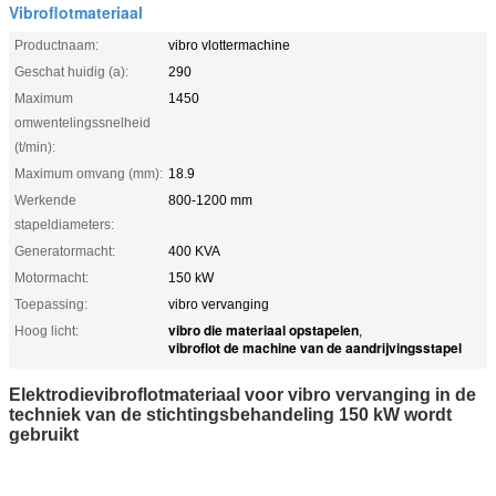
Vibroflotmateriaal
Productnaam:
vibro vlottermachine
Geschat huidig (a):
290
Maximum
1450
omwentelingssnelheid
(t/min):
Maximum omvang (mm):
18.9
Werkende
800-1200 mm
stapeldiameters:
Generatormacht:
400 KVA
Motormacht:
150 kW
Toepassing:
vibro vervanging
vibro die materiaal opstapelen
Hoog licht:
,
vibroflot de machine van de aandrijvingsstapel
Elektrodievibroflotmateriaal voor vibro vervanging in de
techniek van de stichtingsbehandeling 150 kW wordt
gebruikt