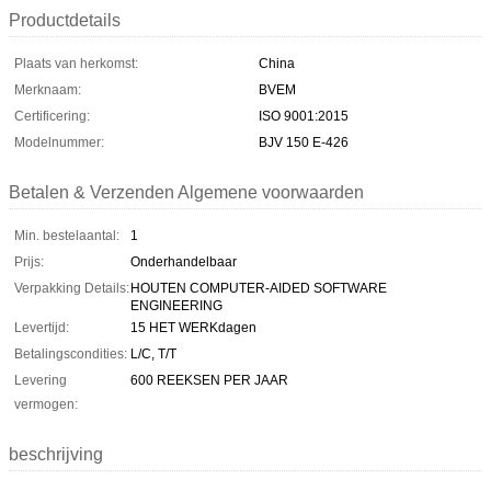
Productdetails
Plaats van herkomst:
China
Merknaam:
BVEM
Certificering:
ISO 9001:2015
Modelnummer:
BJV 150 E-426
Betalen & Verzenden Algemene voorwaarden
Min. bestelaantal:
1
Prijs:
Onderhandelbaar
Verpakking Details:
HOUTEN COMPUTER-AIDED SOFTWARE
ENGINEERING
Levertijd:
15 HET WERKdagen
Betalingscondities:
L/C, T/T
Levering
600 REEKSEN PER JAAR
vermogen:
beschrijving