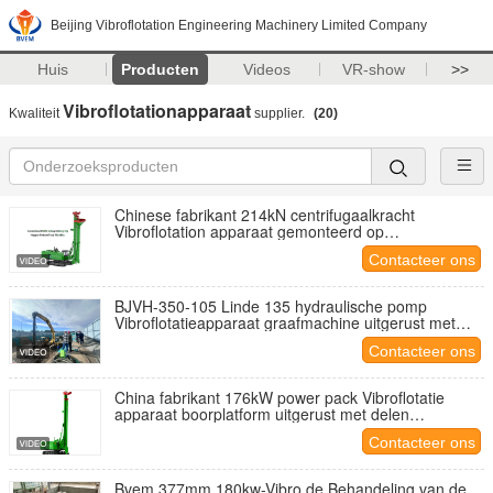
Beijing Vibroflotation Engineering Machinery Limited Company
Huis
Producten
Videos
VR-show
>>
Vibroflotationapparaat
Kwaliteit
supplier.
(20)
Chinese fabrikant 214kN centrifugaalkracht
Vibroflotation apparaat gemonteerd op
boorinstallatie die het energiesysteem deelt
Contacteer ons
BJVH-350-105 Linde 135 hydraulische pomp
Vibroflotatieapparaat graafmachine uitgerust met
delen hydraulische kracht systeem
Contacteer ons
China fabrikant 176kW power pack Vibroflotatie
apparaat boorplatform uitgerust met delen
hydraulische kracht systeem
Contacteer ons
Bvem 377mm 180kw-Vibro de Behandeling van de