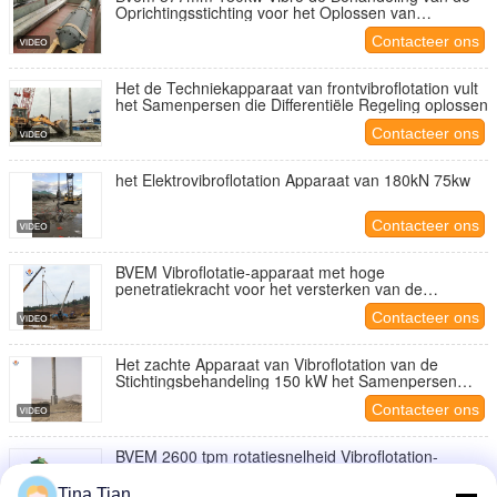
Oprichtingsstichting voor het Oplossen van
Regelingsprobleem
Contacteer ons
Het de Techniekapparaat van frontvibroflotation vult
het Samenpersen die Differentiële Regeling oplossen
Contacteer ons
het Elektrovibroflotation Apparaat van 180kN 75kw
Contacteer ons
BVEM Vibroflotatie-apparaat met hoge
penetratiekracht voor het versterken van de
fundering van de afschuifcapaciteit
Contacteer ons
Het zachte Apparaat van Vibroflotation van de
Stichtingsbehandeling 150 kW het Samenpersen
Grond om Lagercapaciteit te verbeteren
Contacteer ons
BVEM 2600 tpm rotatiesnelheid Vibroflotation-
apparaat gemonteerd op een graafmachine die het
hydraulische energiesysteem deelt
Tina Tian