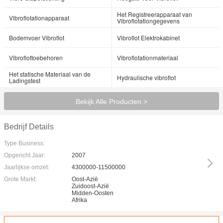
Het Registreerapparaat van
Vibroflotationapparaat
Vibroflotationgegevens
Bodemvoer Vibroflot
Vibroflot Elektrokabinet
Vibroflottoebehoren
Vibroflotationmateriaal
Het statische Materiaal van de
Hydraulische vibroflot
Ladingstest
Bekijk Alle Producten >
Bedrijf Details
Type Business:
Opgericht Jaar:
2007
Jaarlijkse omzet:
4300000-11500000
Grote Markt:
Oost-Azië
Zuidoost-Azië
Midden-Oosten
Afrika