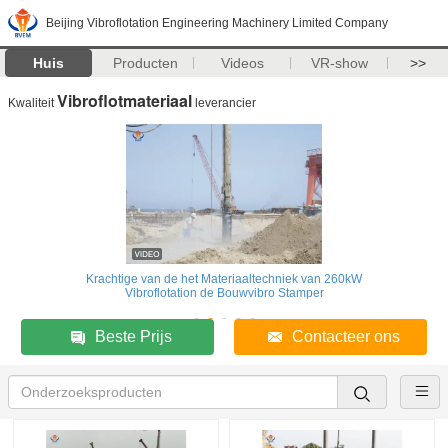
Beijing Vibroflotation Engineering Machinery Limited Company
Huis
Producten
Videos
VR-show
>>
Vibroflotmateriaal
Kwaliteit
leverancier
Krachtige van de het Materiaaltechniek van 260kW
Vibroflotation de Bouwvibro Stamper
Beste Prijs
Contacteer ons