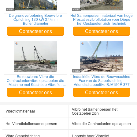
De grondverbetering Bouwvibro
Het Samenpersenmateriaal van hoge
Oprichting 130 kW 377mm
Prestatiesvibroflotation voor Diepe
Buitendiameter
het Opstapelen zich Techniek
Contacteer ons
Contacteer ons
Betrouwbare Vibro die
Industriële Vibro de Bouwmachine
Contractantenvibro opstapelen die
Eco van de Stapelstichting -
Machine met Krachtige Vibroflot-
Vriendschappelijke BJV150E-377
Motor opstapelen
Contacteer ons
Contacteer ons
Vibro het Samenpersen het
Vibroflotmateriaal
Opstapelen zich
Het Vibroflotationsamenpersen
Vibro die Contractanten opstapelen
Vibro Stapelstichting
Hoogste Voer Vibroflot