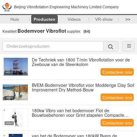
Beijing Vibroflotation Engineering Machinery Limited Company
Huis
Producten
Videos
VR-show
>>
Bodemvoer Vibroflot
Kwaliteit
supplier.
(64)
De Techniek van 1800 T/min Vibroflotation voor de
Zeebouw van de Steenkolom
Contacteer ons
BVEM-Bodemvoer Vibroflot voor Modderige Clay Soil
Improvement Dry Method-Bouw
Contacteer ons
180kw Vibro van het bodemvoer Flot de
Bouwtoebehoren voor Grint stapelen Compacte
Vibroflotation op
Contacteer ons
van het de Bodemvoer van 180kW Bvem de