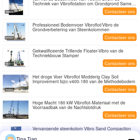
Techniek van Vibroflotation om Grondgrond Samen
te persen
Contacteer ons
Professioneel Bodemvoer Vibroflot/Vibro de
Grondverbetering van Steenkolommen
Contacteer ons
Gekwalificeerde Trillende Floater-Vibro van de
Techniekbouw Stamper
Contacteer ons
Het droge Voer Vibroflot Modderig Clay Soil
Improvement bjzc-v400-180 van de Methodebodem
Contacteer ons
Hoge Macht 180 kW Vibroflot-Materiaal met de
Voorraadbak van de Nachtslotdruk
Contacteer ons
Vervangende steenkolom Vibro Sand Compaction
Pile Bottom Feed Vibroflot Driving voor
bodemverbetering
Tina Tian