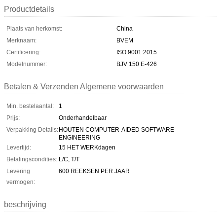
Productdetails
Plaats van herkomst:
China
Merknaam:
BVEM
Certificering:
ISO 9001:2015
Modelnummer:
BJV 150 E-426
Betalen & Verzenden Algemene voorwaarden
Min. bestelaantal:
1
Prijs:
Onderhandelbaar
Verpakking Details:
HOUTEN COMPUTER-AIDED SOFTWARE
ENGINEERING
Levertijd:
15 HET WERKdagen
Betalingscondities:
L/C, T/T
Levering
600 REEKSEN PER JAAR
vermogen:
beschrijving