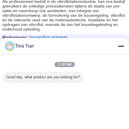
Als professioneel bedrijf in de vibroflotationindustrie, kan ons bedrijf
gebruikers de volledige procesdiensten tijdens de stadia van pre-
sales en naverkoop ook aanbieden, met inbegrip van
vibroflotationontwerp, de formulering van de bouwregeling, vibroflot
en de relevante raad van de materiaalselectie, installatie en het
opdragen van vibroflot, evenals de van het bouwbegeleiding en
onderhoud opleiding.
bouwvibro stamper
Markeringen:
,
samengeperst stapelmateriaal
compacted pile equipment
,
Tina Tian
Krijg de beste prijs voor
7:18 AM
Het hoogste Voervibro
Good day, what product are you looking for?
Samenpersen die Materiaal150kw
Vibroflotation Proces opstapelen
Doorgaan
Vibro het Samenpersen het Opstapelen zich
Meer