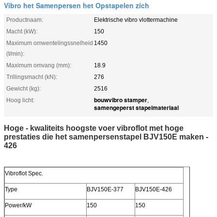
Vibro het Samenpersen het Opstapelen zich
Productnaam:
Elektrische vibro vlottermachine
Macht (kW):
150
Maximum omwentelingssnelheid
1450
(t/min):
Maximum omvang (mm):
18.9
Trillingsmacht (kN):
276
Gewicht (kg):
2516
bouwvibro stamper
Hoog licht:
,
samengeperst stapelmateriaal
Hoge - kwaliteits hoogste voer vibroflot met hoge
prestaties die het samenpersenstapel BJV150E maken -
426
Vibroflot Spec.
Type
BJV150E-377
BJV150E-426
Power/kW
150
150