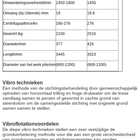
Omwentelingssnelheid/t/min
1450-1800
1450
Omvang (bij Uiteinde) /mm
19
18.9
Centrifugaalforce/kn
180-276
276
Gewicht /kg
2100
2516
Diameter/mm
377
426
Length/mm
3445
3023
Diameter van het werk pile/mm
(800-1200)
(800-1200)
Vibro technieken
Een methode van de stichtingsbehandeling door gemeenschappelijk
optreden van horizontaal trilling en hoge drukwater om de losse
zandlaag samen te persen of gevormd in zachte grond van
steenkolom om de samengestelde stichting met originele grond
samen samen te stellen.
Vibroflotationvoordelen
De diepe vibro technieken stellen een zeer veelzijdige de
grondverbetering methode voor die aan een grote verscheidenheid
van grondvoorwaarden en stichtingsvereisten kan worden