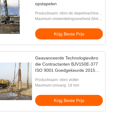
opstapelen
Productnaam: vibro de stapelmachine
van het zandsamenpersen
Maximum omwentelingssnelheid (t/min):
1450
Krijg Beste Prijs
Geavanceerde Technologievibro
die Contractanten BJV150E-377
ISO 9001 Goedgekeurde 2015
opstapelen
Productnaam: vibro vlotter
Maximum omvang: 19 mm
Krijg Beste Prijs