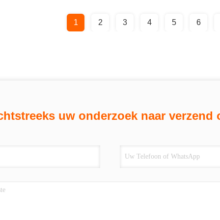
1
2
3
4
5
6
chtstreeks uw onderzoek naar verzend 