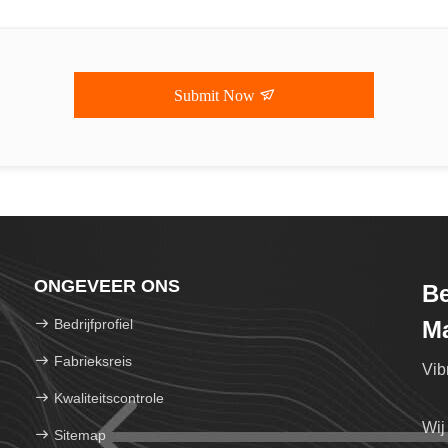
Submit Now
ONGEVEER ONS
Be
Bedrijfprofiel
M
Fabrieksreis
Vib
Kwaliteitscontrole
Wij
Sitemap