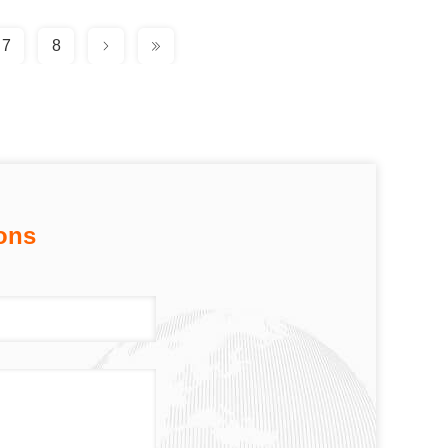
7
8
ons