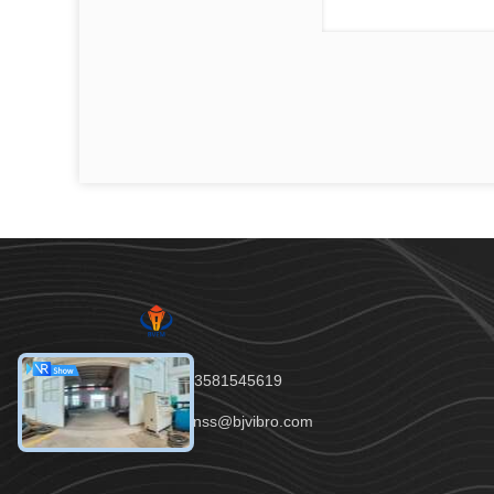
Tel.：86--13581545619
E-mail：tianss@bjvibro.com