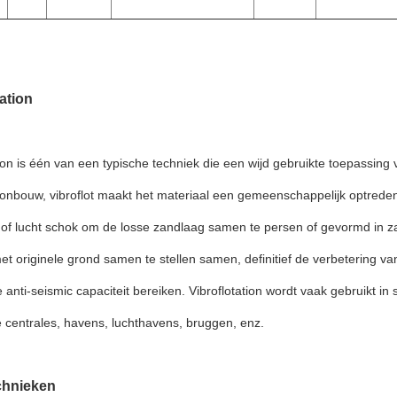
tation
tion is één van een typische techniek die een wijd gebruikte toepassing 
tionbouw, vibroflot maakt het materiaal een gemeenschappelijk optreden
 of lucht schok om de losse zandlaag samen te persen of gevormd in 
met originele grond samen te stellen samen, definitief de verbetering va
 anti-seismic capaciteit bereiken. Vibroflotation wordt vaak gebruikt i
e centrales, havens, luchthavens, bruggen, enz.
chnieken