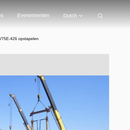
ns
Evenementen
Dutch
JV75E-426 opstapelen