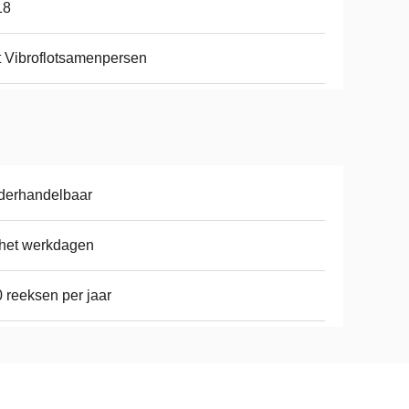
18
 Vibroflotsamenpersen
derhandelbaar
het werkdagen
 reeksen per jaar