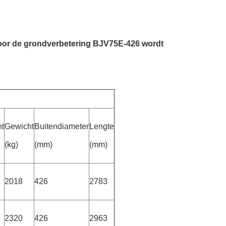
n voor de grondverbetering BJV75E-426 wordt
ht
Gewicht
Buitendiameter
Lengte
(kg)
(mm)
(mm)
2018
426
2783
2320
426
2963