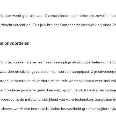
ibrator wordt gebruikt voor 2 verschillende technieken die zowel in h
rdracht verschillen. Zij zijn Vibro het Samenpersentechniek en Vibro V
tationvoordelen
ibro technieken stellen een zeer veelzijdige de grondverbetering met
aarden en stichtingsvereisten kan worden aangepast. Zijn uitvoering is
den verbeterd en de verdere structurele werken kunnen zeer snel volg
rd ondiepe positie te gebruiken wat, op zijn beurt, tot extra besparinge
voordeel is de milieuvriendelijkheid van vibro technieken, aangezien de
slechts wordt een betrekkelijk kleine hoeveelheid grond verwijderd tijd