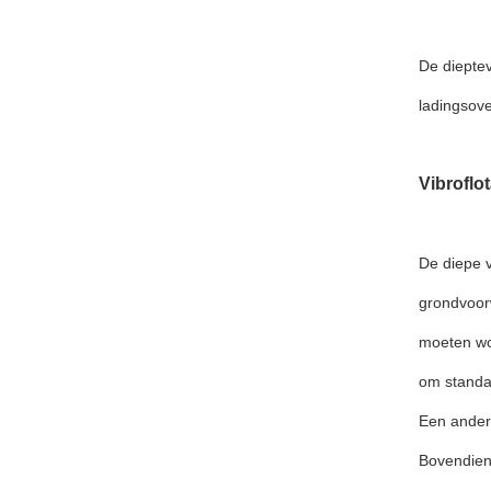
De dieptev
ladingsove
Vibroflo
De diepe v
grondvoorw
moeten wor
om standaa
Een ander 
Bovendien 