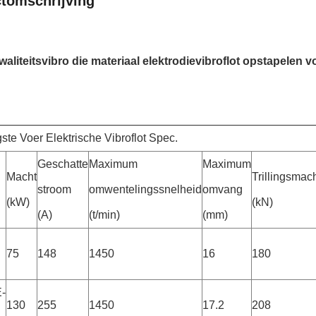
tomschrijving
waliteitsvibro die materiaal elektrodievibroflot opstapele
te Voer Elektrische Vibroflot Spec.
Geschatte
Maximum
Maximum
Macht
Trillingsmac
stroom
omwentelingssnelheid
omvang
(kW)
(kN)
(A)
(t/min)
(mm)
75
148
1450
16
180
-
130
255
1450
17.2
208