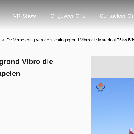
VR-Show
Ongeveer Ons
Contacteer O
n
>
De Verbetering van de stichtingsgrond Vibro die Materiaal 75kw B
sgrond Vibro die
apelen