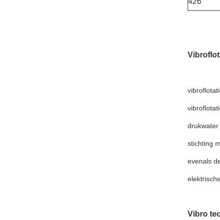
426
Vibroflo
vibroflota
vibroflota
drukwater
stichting 
evenals de
elektrisch
Vibro te