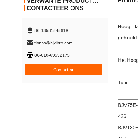
Produc
VERWANTE PRODUCTEN
CONTACTEER ONS
Hoog - k
86-13581545619
gebruikt
tianss@bjvibro.com
86-010-69592173
Het Hoogs
Contact nu
Type
BJV75E-
426
BJV130E