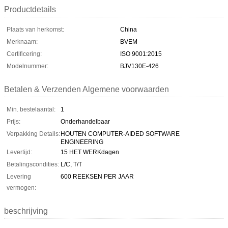
Productdetails
Plaats van herkomst:
China
Merknaam:
BVEM
Certificering:
ISO 9001:2015
Modelnummer:
BJV130E-426
Betalen & Verzenden Algemene voorwaarden
Min. bestelaantal:
1
Prijs:
Onderhandelbaar
Verpakking Details:
HOUTEN COMPUTER-AIDED SOFTWARE
ENGINEERING
Levertijd:
15 HET WERKdagen
Betalingscondities:
L/C, T/T
Levering
600 REEKSEN PER JAAR
vermogen:
beschrijving