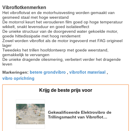
Vibroflotkenmerken
Het vibroflotvat en de motorhuisvesting worden gemaakt van
gesmeed staal met hoge weerstand
De motorrol keurt het verouderen film goed op hoge temperatuur
wikkelt, snakt levensduur en goed isolatieeffect
De unieke structuur van de doorgevend water gekoelde motor,
goede hittedissipatie met hoog rendement
Zowel worden vibroflot als de motor ingevoerd met FAG origineel
lager
Tweedeks het trillen hoofdontwerp met goede weerstand,
gemakkelijk te vervangen
De unieke dragende oliesmering, verbetert verder het dragende
leven
betere grondvibro
vibroflot materiaal
Markeringen:
,
,
vibro oprichting
Krijg de beste prijs voor
Gekwalificeerde Elektrovibro de
Trillingsmacht van Vibroflot
208kN van de Stapelstichting