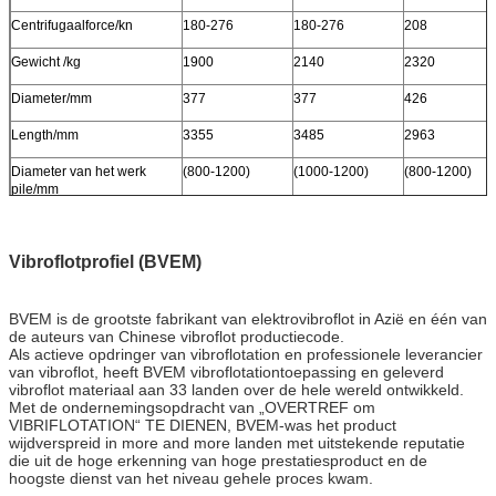
Centrifugaalforce/kn
180-276
180-276
208
Gewicht /kg
1900
2140
2320
Diameter/mm
377
377
426
Length/mm
3355
3485
2963
Diameter van het werk
(800-1200)
(1000-1200)
(800-1200)
pile/mm
Vibroflotprofiel (BVEM)
BVEM is de grootste fabrikant van elektrovibroflot in Azië en één van
de auteurs van Chinese vibroflot productiecode.
Als actieve opdringer van vibroflotation en professionele leverancier
van vibroflot, heeft BVEM vibroflotationtoepassing en geleverd
vibroflot materiaal aan 33 landen over de hele wereld ontwikkeld.
Met de ondernemingsopdracht van „OVERTREF om
VIBRIFLOTATION“ TE DIENEN, BVEM-was het product
wijdverspreid in more and more landen met uitstekende reputatie
die uit de hoge erkenning van hoge prestatiesproduct en de
hoogste dienst van het niveau gehele proces kwam.