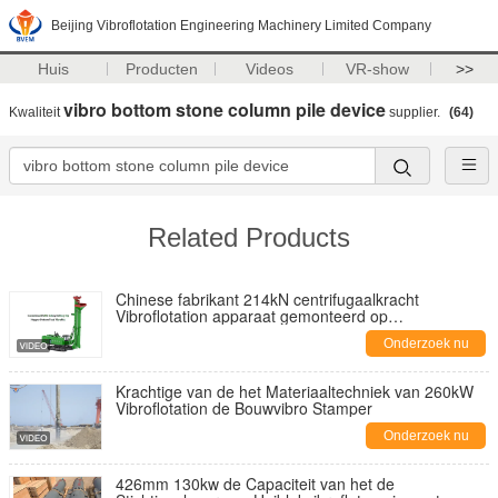
Beijing Vibroflotation Engineering Machinery Limited Company
Huis
Producten
Videos
VR-show
>>
vibro bottom stone column pile device
Kwaliteit
supplier.
(64)
Related Products
Chinese fabrikant 214kN centrifugaalkracht
Vibroflotation apparaat gemonteerd op
boorinstallatie die het energiesysteem deelt
Onderzoek nu
Krachtige van de het Materiaaltechniek van 260kW
Vibroflotation de Bouwvibro Stamper
Onderzoek nu
426mm 130kw de Capaciteit van het de