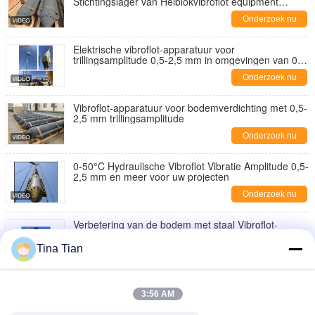
Stichtingslager van Heiblokvibroflot equipment
improve
Onderzoek nu
Elektrische vibroflot-apparatuur voor
trillingsamplitude 0,5-2,5 mm in omgevingen van 0-
50°C
Onderzoek nu
Vibroflot-apparatuur voor bodemverdichting met 0,5-
2,5 mm trillingsamplitude
Onderzoek nu
0-50°C Hydraulische Vibroflot Vibratie Amplitude 0,5-
2,5 mm en meer voor uw projecten
Onderzoek nu
Verbetering van de bodem met staal Vibroflot-
apparatuur bij 300 bar druk en lengte van 2963 mm
Tina Tian
Onderzoek nu
176kW Power Pack Hydraulische Vibroflot aangepast
aan de frequentie van de bodemlaag in
3:56 AM
vloeistofweerstand
Onderzoek nu