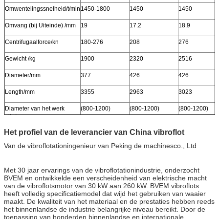
Omwentelingssnelheid/t/min
1450-1800
1450
1450
Omvang (bij Uiteinde) /mm
19
17.2
18.9
Centrifugaalforce/kn
180-276
208
276
Gewicht /kg
1900
2320
2516
Diameter/mm
377
426
426
Length/mm
3355
2963
3023
Diameter van het werk
(800-1200)
(800-1200)
(800-1200)
pile/mm
Het profiel van de leverancier van China vibroflot
Van de vibroflotationingenieur van Peking de machinesco., Ltd
Met 30 jaar ervarings van de vibroflotationindustrie, onderzocht
BVEM en ontwikkelde een verscheidenheid van elektrische macht
van de vibroflotsmotor van 30 kW aan 260 kW. BVEM vibroflots
heeft volledig specificatiemodel dat wijd het gebruiken van waaier
maakt. De kwaliteit van het materiaal en de prestaties hebben reeds
het binnenlandse de industrie belangrijke niveau bereikt. Door de
toepassing van honderden binnenlandse en internationale