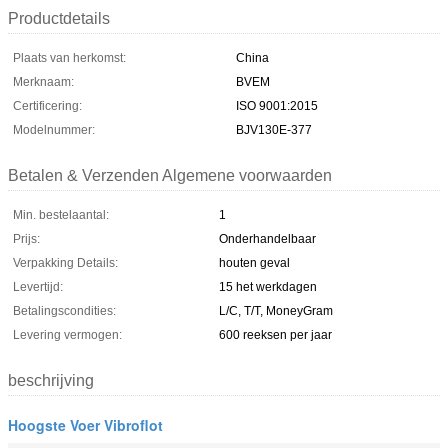
Productdetails
Plaats van herkomst:
China
Merknaam:
BVEM
Certificering:
ISO 9001:2015
Modelnummer:
BJV130E-377
Betalen & Verzenden Algemene voorwaarden
Min. bestelaantal:
1
Prijs:
Onderhandelbaar
Verpakking Details:
houten geval
Levertijd:
15 het werkdagen
Betalingscondities:
L/C, T/T, MoneyGram
Levering vermogen:
600 reeksen per jaar
beschrijving
Hoogste Voer Vibroflot