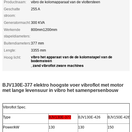
Productnaam:
vibro de kolomapparaat van de vlottersteen
Geschatte
255 A
stroom:
Generatormacht:
300 KVA
Werkende
800mm1200mm
stapeldiameters:
Buitendiameters:
377 mm
Lengte:
3355 mm
vibro het apparaat van de de kolomstapel van de
Hoog licht:
bodemsteen
zand vibroflot zware machines
,
BJV130E-377 elektro hoogste voer vibroflot met motor
met lange levensuur in vibro het samenpersenbouw
Vibroflot Spec.
Type
BJV130E-377
BJV130E-426
BJV150E-426
Power/kW
130
130
150