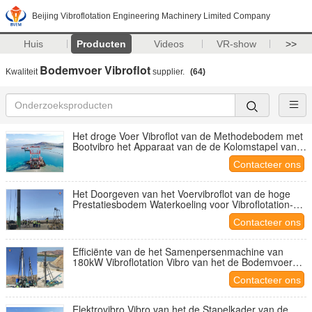
Beijing Vibroflotation Engineering Machinery Limited Company
Huis
Producten
Videos
VR-show
>>
Bodemvoer Vibroflot
Kwaliteit
supplier.
(64)
Het droge Voer Vibroflot van de Methodebodem met
Bootvibro het Apparaat van de de Kolomstapel van
de Bodemsteen
Contacteer ons
Het Doorgeven van het Voervibroflot van de hoge
Prestatiesbodem Waterkoeling voor Vibroflotation-
Steenstapel
Contacteer ons
Efficiënte van de het Samenpersenmachine van
180kW Vibroflotation Vibro van het de Bodemvoer
Vlotter
Contacteer ons
Elektrovibro Vibro van het de Stapelkader van de