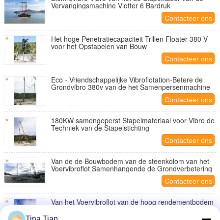
Vervangingsmachine Vlotter 6 Bardruk
Contacteer ons
Het hoge Penetratiecapaciteit Trillen Floater 380 V
voor het Opstapelen van Bouw
Contacteer ons
Eco - Vriendschappelijke Vibroflotation-Betere de
Grondvibro 380v van de het Samenpersenmachine
Contacteer ons
180KW samengeperst Stapelmateriaal voor Vibro de
Techniek van de Stapelstichting
Contacteer ons
Van de de Bouwbodem van de steenkolom van het
Voervibroflot Samenhangende de Grondverbetering
Contacteer ons
Van het Voervibroflot van de hoog rendementbodem
van de de Grondbehandeling Vibro Densification
Tina Tian