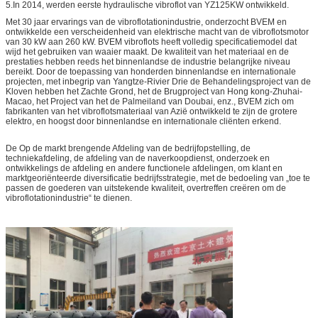
5.In 2014, werden eerste hydraulische vibroflot van YZ125KW ontwikkeld.
Met 30 jaar ervarings van de vibroflotationindustrie, onderzocht BVEM en
ontwikkelde een verscheidenheid van elektrische macht van de vibroflotsmotor
van 30 kW aan 260 kW. BVEM vibroflots heeft volledig specificatiemodel dat
wijd het gebruiken van waaier maakt. De kwaliteit van het materiaal en de
prestaties hebben reeds het binnenlandse de industrie belangrijke niveau
bereikt. Door de toepassing van honderden binnenlandse en internationale
projecten, met inbegrip van Yangtze-Rivier Drie de Behandelingsproject van de
Kloven hebben het Zachte Grond, het de Brugproject van Hong kong-Zhuhai-
Macao, het Project van het de Palmeiland van Doubai, enz., BVEM zich om
fabrikanten van het vibroflotsmateriaal van Azië ontwikkeld te zijn de grotere
elektro, en hoogst door binnenlandse en internationale cliënten erkend.
De Op de markt brengende Afdeling van de bedrijfopstelling, de
techniekafdeling, de afdeling van de naverkoopdienst, onderzoek en
ontwikkelings de afdeling en andere functionele afdelingen, om klant en
marktgeoriënteerde diversificatie bedrijfsstrategie, met de bedoeling van „toe te
passen de goederen van uitstekende kwaliteit, overtreffen creëren om de
vibroflotationindustrie“ te dienen.