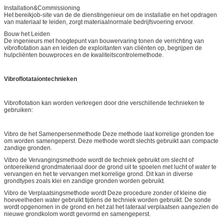
Installation&Commissioning
Het bereikjob-site van de de dienstingenieur om de installatie en het opdragen
van materiaal te leiden, zorgt materiaalnormale bedrijfsvoering ervoor.
Bouw het Leiden
De ingenieurs met hoogtepunt van bouwervaring tonen de verrichting van
vibroflotation aan en leiden de exploitanten van cliënten op, begrijpen de
hulpcliënten bouwproces en de kwaliteitscontrolemethode.
Vibroflotataiontechnieken
Vibroflotation kan worden verkregen door drie verschillende technieken te
gebruiken:
Vibro de het Samenpersenmethode Deze methode laat korrelige gronden toe
om worden samengeperst. Deze methode wordt slechts gebruikt aan compacte
zandige gronden.
Vibro de Vervangingsmethode wordt de techniek gebruikt om slecht of
ontoereikend grondmateriaal door de grond uit te spoelen met lucht of water te
vervangen en het te vervangen met korrelige grond. Dit kan in diverse
grondtypes zoals klei en zandige gronden worden gebruikt.
Vibro de Verplaatsingsmethode wordt Deze procedure zonder of kleine die
hoeveelheden water gebruikt tijdens de techniek worden gebruikt. De sonde
wordt opgenomen in de grond en het zal het lateraal verplaatsen aangezien de
nieuwe grondkolom wordt gevormd en samengeperst.