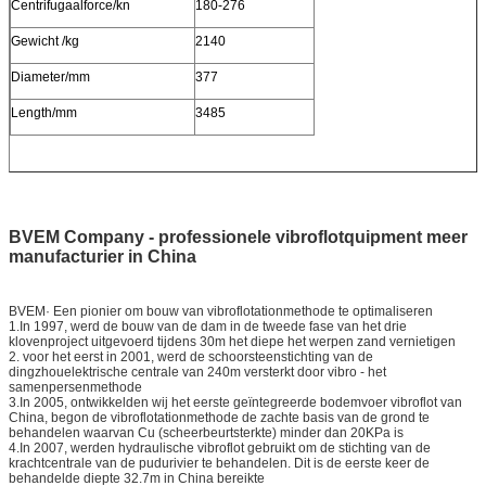
Centrifugaalforce/kn
180-276
Gewicht /kg
2140
Diameter/mm
377
Length/mm
3485
BVEM Company - professionele vibroflotquipment meer
manufacturier in China
BVEM· Een pionier om bouw van vibroflotationmethode te optimaliseren
1.In 1997, werd de bouw van de dam in de tweede fase van het drie
klovenproject uitgevoerd tijdens 30m het diepe het werpen zand vernietigen
2. voor het eerst in 2001, werd de schoorsteenstichting van de
dingzhouelektrische centrale van 240m versterkt door vibro - het
samenpersenmethode
3.In 2005, ontwikkelden wij het eerste geïntegreerde bodemvoer vibroflot van
China, begon de vibroflotationmethode de zachte basis van de grond te
behandelen waarvan Cu (scheerbeurtsterkte) minder dan 20KPa is
4.In 2007, werden hydraulische vibroflot gebruikt om de stichting van de
krachtcentrale van de pudurivier te behandelen. Dit is de eerste keer de
behandelde diepte 32.7m in China bereikte