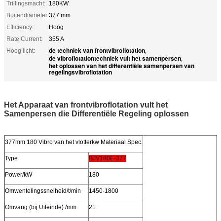
Trillingsmacht:
180KW
Buitendiameter:
377 mm
Efficiency:
Hoog
Rate Current:
355 A
de techniek van frontvibroflotation
Hoog licht:
,
de vibroflotationtechniek vult het samenpersen
,
het oplossen van het differentiële samenpersen van
regelingsvibroflotation
Het Apparaat van frontvibroflotation vult het
Samenpersen die Differentiële Regeling oplossen
377mm 180 Vibro van het vlotterkw Materiaal Spec.
Type
BJV180E-377
Power/kW
180
Omwentelingssnelheid/t/min
1450-1800
Omvang (bij Uiteinde) /mm
21