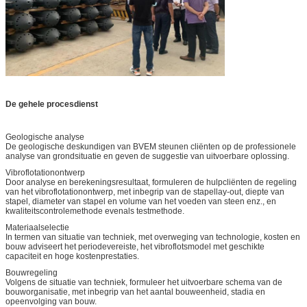
De gehele procesdienst
Geologische analyse
De geologische deskundigen van BVEM steunen cliënten op de professionele
analyse van grondsituatie en geven de suggestie van uitvoerbare oplossing.
Vibroflotationontwerp
Door analyse en berekeningsresultaat, formuleren de hulpcliënten de regeling
van het vibroflotationontwerp, met inbegrip van de stapellay-out, diepte van
stapel, diameter van stapel en volume van het voeden van steen enz., en
kwaliteitscontrolemethode evenals testmethode.
Materiaalselectie
In termen van situatie van techniek, met overweging van technologie, kosten en
bouw adviseert het periodevereiste, het vibroflotsmodel met geschikte
capaciteit en hoge kostenprestaties.
Bouwregeling
Volgens de situatie van techniek, formuleer het uitvoerbare schema van de
bouworganisatie, met inbegrip van het aantal bouweenheid, stadia en
opeenvolging van bouw.