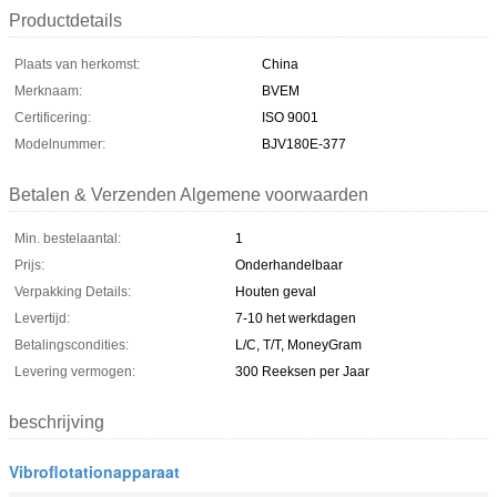
Productdetails
Plaats van herkomst:
China
Merknaam:
BVEM
Certificering:
ISO 9001
Modelnummer:
BJV180E-377
Betalen & Verzenden Algemene voorwaarden
Min. bestelaantal:
1
Prijs:
Onderhandelbaar
Verpakking Details:
Houten geval
Levertijd:
7-10 het werkdagen
Betalingscondities:
L/C, T/T, MoneyGram
Levering vermogen:
300 Reeksen per Jaar
beschrijving
Vibroflotationapparaat