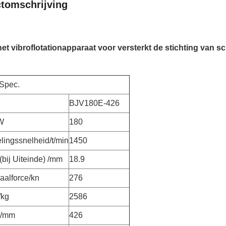
tomschrijving
et vibroflotationapparaat voor versterkt de stichting van 
 Spec.
BJV180E-426
W
180
ingssnelheid/t/min
1450
bij Uiteinde) /mm
18.9
aalforce/kn
276
/kg
2586
r/mm
426