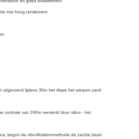
vensduur en goed isolatieeffect
atie met hoog rendement
gen
t uitgevoerd tijdens 30m het diepe het werpen zand
he centrale van 240m versterkt door vibro - het
ina, begon de vibroflotationmethode de zachte basis