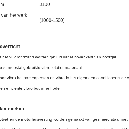
mm
3100
 van het werk
(1000-1500)
toverzicht
 of het vulgrondzand worden gevuld vanaf bovenkant van boorgat
est meestal gebruikte vibroflotationmateriaal
voor vibro het samenpersen en vibro in het algemeen conditioneert de
en efficiënte vibro bouwmethode
otkenmerken
flotvat en de motorhuisvesting worden gemaakt van gesmeed staal met