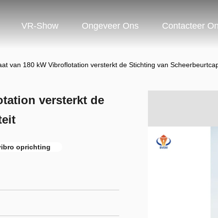
VR-Show
Ongeveer Ons
Contacteer O
at van 180 kW Vibroflotation versterkt de Stichting van Scheerbeurtcap
tation versterkt de
eit
ibro oprichting