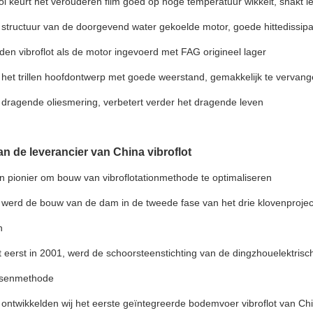
l keurt het verouderen film goed op hoge temperatuur wikkelt, snakt le
 structuur van de doorgevend water gekoelde motor, goede hittedissip
en vibroflot als de motor ingevoerd met FAG origineel lager
het trillen hoofdontwerp met goede weerstand, gemakkelijk te vervan
 dragende oliesmering, verbetert verder het dragende leven
van de leverancier van China vibroflot
 pionier om bouw van vibroflotationmethode te optimaliseren
 werd de bouw van de dam in de tweede fase van het drie klovenprojec
n
t eerst in 2001, werd de schoorsteenstichting van de dingzhouelektrisc
senmethode
 ontwikkelden wij het eerste geïntegreerde bodemvoer vibroflot van Ch