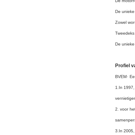
De motorro
De unieke
Zowel word
Tweedeks 
De unieke
Profiel 
BVEM· Een
1.In 1997,
vernietige
2. voor he
samenper
3.In 2005,