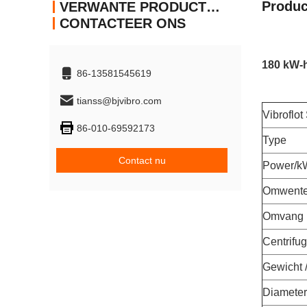
Produc
VERWANTE PRODUCTEN
CONTACTEER ONS
180 kW-h
86-13581545619
tianss@bjvibro.com
Vibroflot
86-010-69592173
Type
Contact nu
Power/k
Omwentel
Omvang (
Centrifug
Gewicht 
Diamete