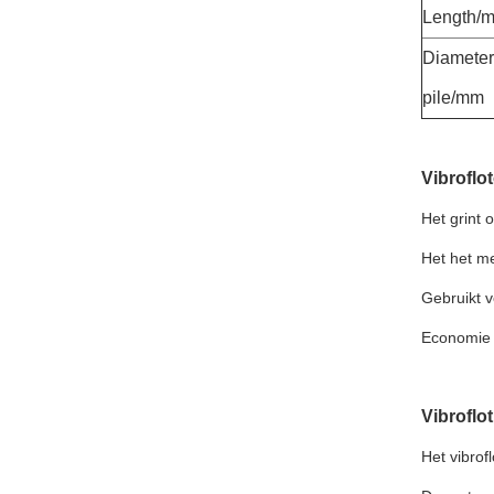
Length/
Diameter
pile/mm
Vibroflo
Het grint
Het het me
Gebruikt 
Economie 
Vibrofl
Het vibro