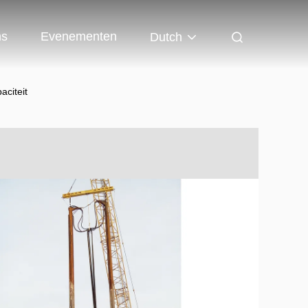
ns
Evenementen
Dutch
aciteit