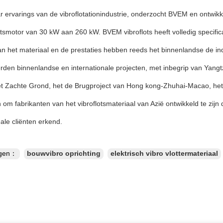
r ervarings van de vibroflotationindustrie, onderzocht BVEM en ontwi
otsmotor van 30 kW aan 260 kW. BVEM vibroflots heeft volledig specifi
van het materiaal en de prestaties hebben reeds het binnenlandse de in
den binnenlandse en internationale projecten, met inbegrip van Yangt
t Zachte Grond, het de Brugproject van Hong kong-Zhuhai-Macao, het 
om fabrikanten van het vibroflotsmateriaal van Azië ontwikkeld te zijn
nale cliënten erkend.
ngen：
bouwvibro oprichting
elektrisch vibro vlottermateriaal