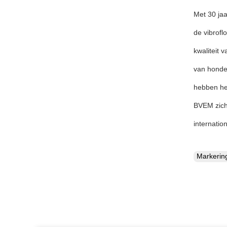
Met 30 jaa
de vibrofl
kwaliteit 
van honder
hebben he
BVEM zich 
internatio
Markeri