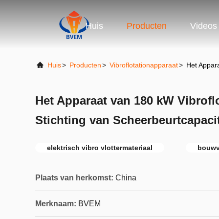
Huis
Producten
Videos
Huis
>
Producten
>
Vibroflotationapparaat
>
Het Appara
Het Apparaat van 180 kW Vibroflo
Stichting van Scheerbeurtcapacit
elektrisch vibro vlottermateriaal
bouwv
Plaats van herkomst:
China
Merknaam:
BVEM