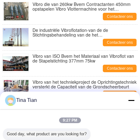
Vibro die van 260kw Bvem Contractanten 450mm
opstapelen Vibro Vlottermachine voor het
Zandsamenpersen
Contacteer ons
De industriële Vibroflotation-van de de
Stichtingsbehandeling van de het
Samenpersenmachine Bouw Vibroflot
Contacteer ons
Vibro van ISO Bvem het Materiaal van Vibroflot van
de Stapelstichting 377mm 75kw
Contacteer ons
Vibro van het techniekproject de Oprichtingstechniek
versterkt de Capaciteit van de Grondscheerbeurt
Contacteer ons
Tina Tian
BJV180E-377 motorvibro de Drijfmachine van de
Stapelstichting
9:27 PM
Contacteer ons
het Elektrovibroflot Materiaal van 1450rpm 130kw
Good day, what product are you looking for?