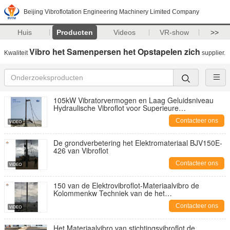
Beijing Vibroflotation Engineering Machinery Limited Company
Huis
Producten
Videos
VR-show
>>
Vibro het Samenpersen het Opstapelen zich
Kwaliteit
supplier.
105kW Vibratorvermogen en Laag Geluidsniveau
Hydraulische Vibroflot voor Superieure
Grondconsolidatie
Contacteer ons
De grondverbetering het Elektromateriaal BJV150E-
426 van Vibroflot
Contacteer ons
150 van de Elektrovibroflot-Materiaalvibro de
Kolommenkw Techniek van de het
Samenpersensteen
Contacteer ons
Het Materiaalvibro van stichtingsvibroflot de