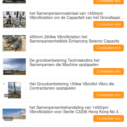
Contacteer ons
het Samenpersenmateriaal van 1450rpm
Vibroflotation om de Capaciteit van het Grondlager
Te verbeteren
Contacteer ons
450mm 260kw Vibroflotation het
Samenpersenheiblok Enhancing Seismic Capacity
Contacteer ons
De grondverbetering Techniekvibro het
Samenpersen die Machine opstapelen
Contacteer ons
Het Groudverbetering 150kw Vibroflot Vibro die
Contractanten opstapelen
Contacteer ons
het Samenpersenbehandeling van 1450rpm
Vibroflotation voor Sectie C3206 Hong Kong No 3
het Project van de Vliegtuigenbaan
Contacteer ons