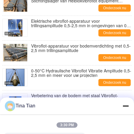
Stichtingslager van Heiblokvibroflot equipment
improve
Onderzoek nu
Elektrische vibroflot-apparatuur voor
trillingsamplitude 0,5-2,5 mm in omgevingen van 0-
50°C
Onderzoek nu
Vibroflot-apparatuur voor bodemverdichting met 0,5-
2,5 mm trillingsamplitude
Onderzoek nu
0-50°C Hydraulische Vibroflot Vibratie Amplitude 0,5-
2,5 mm en meer voor uw projecten
Onderzoek nu
Verbetering van de bodem met staal Vibroflot-
apparatuur bij 300 bar druk en lengte van 2963 mm
Tina Tian
Onderzoek nu
176kW Power Pack Hydraulische Vibroflot aangepast
aan de frequentie van de bodemlaag in
3:30 PM
vloeistofweerstand
Onderzoek nu