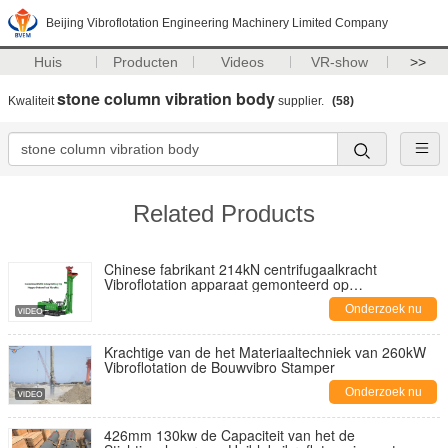
Beijing Vibroflotation Engineering Machinery Limited Company
Huis
Producten
Videos
VR-show
>>
stone column vibration body
Kwaliteit
supplier.
(58)
Related Products
Chinese fabrikant 214kN centrifugaalkracht
Vibroflotation apparaat gemonteerd op
boorinstallatie die het energiesysteem deelt
Onderzoek nu
Krachtige van de het Materiaaltechniek van 260kW
Vibroflotation de Bouwvibro Stamper
Onderzoek nu
426mm 130kw de Capaciteit van het de