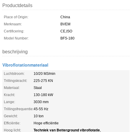
Productdetails
Place of Origin:
China
Merknaam:
BVEM
Certificering:
CE,ISO
Model Number:
BFS-180
beschrijving
Vibroflotationmateriaal
Luchtstroom:
10/20 M3/min
Trillingskracht:
225-275 KN
Materiaal:
Staal
Kracht:
130-180 kW
Lange:
3030 mm
Trillingsfrequentie:
45-55 Hz
Gewicht:
10 ton
Efficiëntie:
Hoge efficiëntie
Techniek van Betterground vibroflotatie
Hoog licht:
,