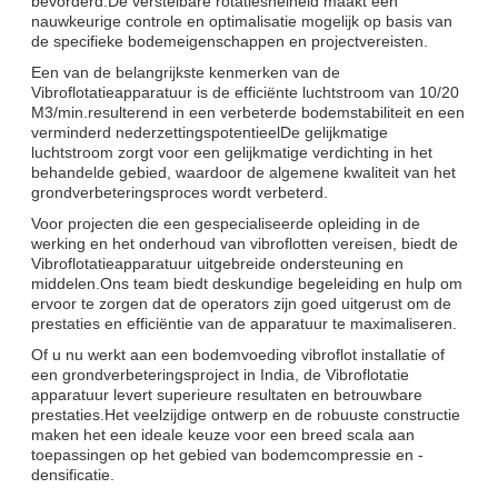
bevorderd.De verstelbare rotatiesnelheid maakt een
nauwkeurige controle en optimalisatie mogelijk op basis van
de specifieke bodemeigenschappen en projectvereisten.
Een van de belangrijkste kenmerken van de
Vibroflotatieapparatuur is de efficiënte luchtstroom van 10/20
M3/min.resulterend in een verbeterde bodemstabiliteit en een
verminderd nederzettingspotentieelDe gelijkmatige
luchtstroom zorgt voor een gelijkmatige verdichting in het
behandelde gebied, waardoor de algemene kwaliteit van het
grondverbeteringsproces wordt verbeterd.
Voor projecten die een gespecialiseerde opleiding in de
werking en het onderhoud van vibroflotten vereisen, biedt de
Vibroflotatieapparatuur uitgebreide ondersteuning en
middelen.Ons team biedt deskundige begeleiding en hulp om
ervoor te zorgen dat de operators zijn goed uitgerust om de
prestaties en efficiëntie van de apparatuur te maximaliseren.
Of u nu werkt aan een bodemvoeding vibroflot installatie of
een grondverbeteringsproject in India, de Vibroflotatie
apparatuur levert superieure resultaten en betrouwbare
prestaties.Het veelzijdige ontwerp en de robuuste constructie
maken het een ideale keuze voor een breed scala aan
toepassingen op het gebied van bodemcompressie en -
densificatie.