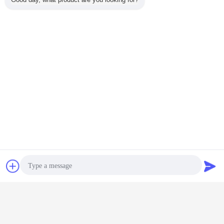
Aanpassing:
Inleiding van de diensten voor productaanpassingen voor de
BVEM-vibroflotatieapparatuur:
Verbeter je India Vibroflot bouwprojecten met het BVEM BFS-
Chat
Vraag een offerte
180 model.Deze onderinvoer vibroflot biedt een luchtstroom
van 10/20 M3/min en een vermogen van 130-180 kWDe
aan
vibroflot is bekend om zijn hoge efficiëntie en heeft een lengte
van 3030 mm en is gemaakt van duurzaam staalmateriaal.