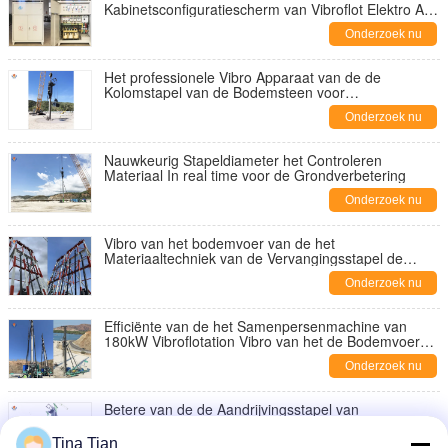
Kabinetsconfiguratiescherm van Vibroflot Elektro Al
Vibroflot voor Vibroflotation-Project aanpassen
Onderzoek nu
Het professionele Vibro Apparaat van de de
Kolomstapel van de Bodemsteen voor
Controleerbare Pilling
Onderzoek nu
Nauwkeurig Stapeldiameter het Controleren
Materiaal In real time voor de Grondverbetering
Onderzoek nu
Vibro van het bodemvoer van de het
Materiaaltechniek van de Vervangingsstapel de
Bouwvibro Machine
Onderzoek nu
Efficiënte van de het Samenpersenmachine van
180kW Vibroflotation Vibro van het de Bodemvoer
Vlotter
Onderzoek nu
Betere van de de Aandrijvingsstapel van
Grondvibroflot Machine 180 kW Modderig Clay Soil
Improvement
Tina Tian