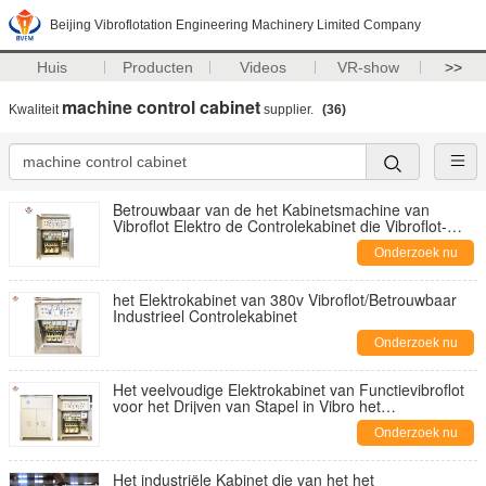
Beijing Vibroflotation Engineering Machinery Limited Company
Huis
Producten
Videos
VR-show
>>
machine control cabinet
Kwaliteit
supplier.
(36)
Betrouwbaar van de het Kabinetsmachine van
Vibroflot Elektro de Controlekabinet die Vibroflot-
Veilige exploitatie controleren
Onderzoek nu
het Elektrokabinet van 380v Vibroflot/Betrouwbaar
Industrieel Controlekabinet
Onderzoek nu
Het veelvoudige Elektrokabinet van Functievibroflot
voor het Drijven van Stapel in Vibro het
Samenpersen
Onderzoek nu
Het industriële Kabinet die van het het