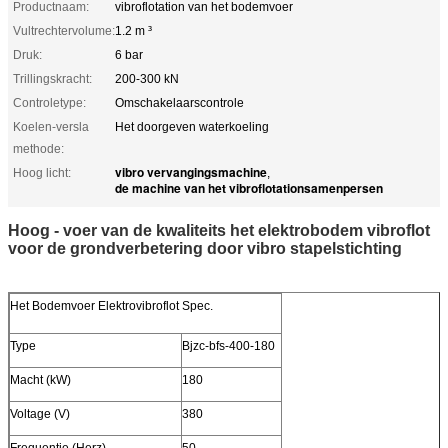
Productnaam:
vibroflotation van het bodemvoer
Vultrechtervolume:
1.2 m ³
Druk:
6 bar
Trillingskracht:
200-300 kN
Controletype:
Omschakelaarscontrole
Koelen-versla
Het doorgeven waterkoeling
methode:
vibro vervangingsmachine
Hoog licht:
,
de machine van het vibroflotationsamenpersen
Hoog - voer van de kwaliteits het elektrobodem vibroflot
voor de grondverbetering door vibro stapelstichting
Het Bodemvoer Elektrovibroflot Spec.
Type
Bjzc-bfs-400-180
Macht (kW)
180
Voltage (V)
380
Frequentie (Herz)
50