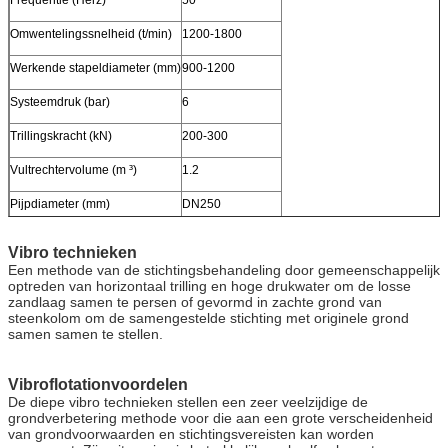
Omwentelingssnelheid (t/min)
1200-1800
Werkende stapeldiameter (mm)
900-1200
Systeemdruk (bar)
6
Trillingskracht (kN)
200-300
Vultrechtervolume (m ³)
1.2
Pijpdiameter (mm)
DN250
Vibro technieken
Een methode van de stichtingsbehandeling door gemeenschappelijk
optreden van horizontaal trilling en hoge drukwater om de losse
zandlaag samen te persen of gevormd in zachte grond van
steenkolom om de samengestelde stichting met originele grond
samen samen te stellen.
Vibroflotationvoordelen
De diepe vibro technieken stellen een zeer veelzijdige de
grondverbetering methode voor die aan een grote verscheidenheid
van grondvoorwaarden en stichtingsvereisten kan worden