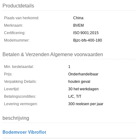
Productdetails
Plaats van herkomst:
China
Merknaam:
BVEM
Certificering:
ISO 9001:2015
Modelnummer:
Bjzc-bfs-400-180
Betalen & Verzenden Algemene voorwaarden
Min. bestelaantal:
1
Prijs:
Onderhandelbaar
Verpakking Details:
houten geval
Levertijd:
30 het werkdagen
Betalingscondities:
L/C, T/T
Levering vermogen:
300 reeksen per jaar
beschrijving
Bodemvoer Vibroflot