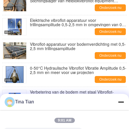
Stichtingslager van Heiblokvibroflot equipment
improve
Onderzoek nu
Elektrische vibroflot-apparatuur voor
trillingsamplitude 0,5-2,5 mm in omgevingen van 0-
50°C
Onderzoek nu
Vibroflot-apparatuur voor bodemverdichting met 0,5-
2,5 mm trillingsamplitude
Onderzoek nu
0-50°C Hydraulische Vibroflot Vibratie Amplitude 0,5-
2,5 mm en meer voor uw projecten
Onderzoek nu
Verbetering van de bodem met staal Vibroflot-
apparatuur bij 300 bar druk en lengte van 2963 mm
Tina Tian
Onderzoek nu
176kW Power Pack Hydraulische Vibroflot aangepast
aan de frequentie van de bodemlaag in
9:01 AM
vloeistofweerstand
Onderzoek nu