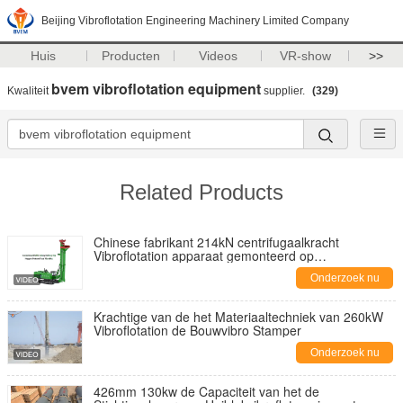
Beijing Vibroflotation Engineering Machinery Limited Company
Huis
Producten
Videos
VR-show
>>
bvem vibroflotation equipment
Kwaliteit
supplier.
(329)
Related Products
Chinese fabrikant 214kN centrifugaalkracht
Vibroflotation apparaat gemonteerd op
boorinstallatie die het energiesysteem deelt
Onderzoek nu
Krachtige van de het Materiaaltechniek van 260kW
Vibroflotation de Bouwvibro Stamper
Onderzoek nu
426mm 130kw de Capaciteit van het de