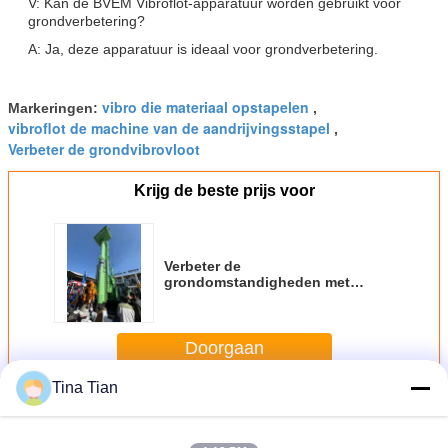
V: Kan de BVEM Vibroflot-apparatuur worden gebruikt voor
grondverbetering?
A: Ja, deze apparatuur is ideaal voor grondverbetering.
vibro die materiaal opstapelen
Markeringen:
,
vibroflot de machine van de aandrijvingsstapel
,
Verbeter de grondvibrovloot
Krijg de beste prijs voor
Verbeter de
grondomstandigheden met
Vibroflot-apparatuur voor rigs
van duurzaam koolstofstaal in 0-
50°C-omgeving
Doorgaan
Tina Tian
Vibroflotmateriaal
Meer