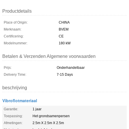
Productdetails
Place of Origin:
CHINA
Merknaam:
BVEM
Certificering:
CE
Modelnummer:
180 kW
Betalen & Verzenden Algemene voorwaarden
Prijs:
Onderhandelbaar
Delivery Time:
7-15 Days
beschrijving
Vibroflotmateriaal
Garantie:
1 jaar
Toepassing:
Het grondsamenpersen
Afmetingen:
2.5m X 2.5m X 2.5m