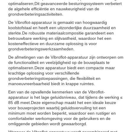
optimaliseren;Dit geavanceerde besturingssysteem verbetert
de algehele efficiëntie en nauwkeurigheid van de
grondverbeteringsactiviteiten.
De Vibroflot-apparatuur is gemaakt van hoogwaardig
koolstofstaal en heeft een uitzonderlijke duurzaamheid en
sterkte.De robuuste materiaalcompositie garandeert een
betrouwbare werking en slijtvastheid, waardoor het een
kosteneffectieve en duurzame oplossing is voor
grondverbeteringswerkzaamheden.
De afmetingen van de Vibroflot-apparatuur zijn ontworpen om
de functionaliteit en veelzijdigheid op de bouwplaats te
optimaliseren.Deze apparatuur biedt een compacte maar
krachtige oplossing voor verschillende
grondverbeteringstoepassingen, die flexibiliteit en
manoeuvreerbaarheid biedt in krappe ruimtes.
Een van de opvallende kenmerken van de Vibroflot-
apparatuur is het lage geluidsniveau, dat tijdens de werking ≤
85 dB meet.Deze eigenschap maakt het een ideale keuze
voor bouwprojecten waarbij geluidsvervuiling tot een
minimum moet worden beperkt, waardoor een rustiger en
comfortabeler werkomgeving voor de gebruikers en de
omliggende gebieden wordt gewaarborgd.
Wanneer de Vibroflot-apparatuur wordt gecombineerd met