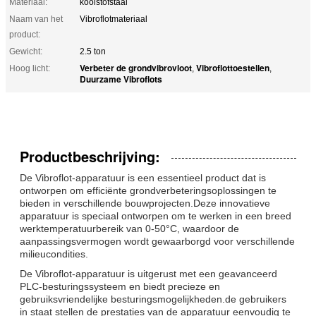
Materiaal:
koolstofstaal
Naam van het
Vibroflotmateriaal
product:
Gewicht:
2.5 ton
Verbeter de grondvibrovloot
Vibroflottoestellen
Hoog licht:
,
,
Duurzame Vibroflots
Productbeschrijving:
De Vibroflot-apparatuur is een essentieel product dat is
ontworpen om efficiënte grondverbeteringsoplossingen te
bieden in verschillende bouwprojecten.Deze innovatieve
apparatuur is speciaal ontworpen om te werken in een breed
werktemperatuurbereik van 0-50°C, waardoor de
aanpassingsvermogen wordt gewaarborgd voor verschillende
milieucondities.
De Vibroflot-apparatuur is uitgerust met een geavanceerd
PLC-besturingssysteem en biedt precieze en
gebruiksvriendelijke besturingsmogelijkheden.de gebruikers
in staat stellen de prestaties van de apparatuur eenvoudig te