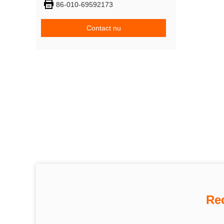
86-010-69592173
Contact nu
Re