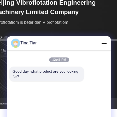
ijing Vibroflotation Engineering
achinery Limited Company
roflotatiom is beter dan Vibroflotatiom
 zullen aan u zo spoedig mogelijk terugkeren.
Tina Tian
registreren
12:46 PM
Good day, what product are you looking 
for?
quipment.com . Alle rechten voorbehoudena.