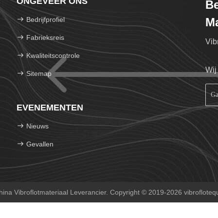
ONGEVEER ONS
Be
Bedrijfprofiel
M
Fabrieksreis
Vib
Kwaliteitscontrole
Wij
Sitemap
EVENEMENTEN
Nieuws
Gevallen
ina Vibroflotmateriaal Leverancier. Copyright © 2019-2026 vibroflote