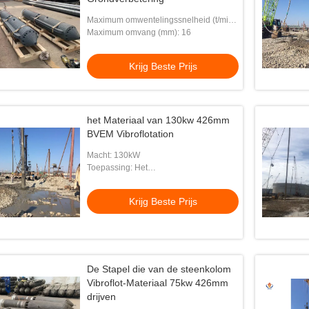
Maximum omwentelingssnelheid (t/min):
1450
Maximum omvang (mm): 16
Krijg Beste Prijs
het Materiaal van 130kw 426mm
BVEM Vibroflotation
Macht: 130kW
Toepassing: Het
Vibroflotationsamenpersen
Krijg Beste Prijs
De Stapel die van de steenkolom
Vibroflot-Materiaal 75kw 426mm
drijven