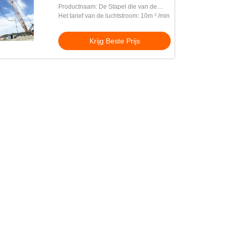
die Machine maken
Productnaam: De Stapel die van de
steenkolom Machine maken
Het tarief van de luchtstroom: 10m ³ /min
Krijg Beste Prijs