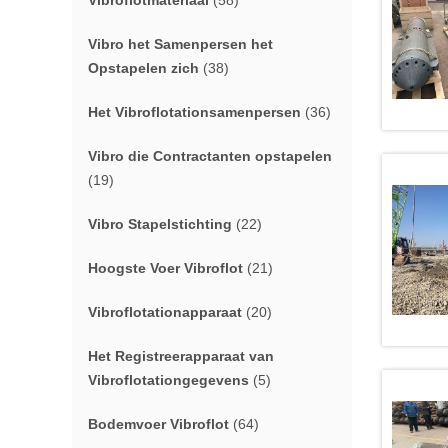
Vibroflotmateriaal
(58)
Vibro het Samenpersen het
Opstapelen zich
(38)
Het Vibroflotationsamenpersen
(36)
Vibro die Contractanten opstapelen
(19)
Vibro Stapelstichting
(22)
Hoogste Voer Vibroflot
(21)
Vibroflotationapparaat
(20)
Het Registreerapparaat van
Vibroflotationgegevens
(5)
Bodemvoer Vibroflot
(64)