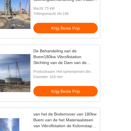
Laag vloeibaar
Macht: 75 kW
Trillingsmacht: kN 188
Krijg Beste Prijs
De Behandeling van de
Bvem180kw Vibroflotation
Stichting van de Dam van de
Havenwerf
Productnaam: Het samenpersen die
Drijfmachine opstapelen
Diameter: 426 mm
Krijg Beste Prijs
van het de Bodemvoer van 180kw
Bvem van de het Materiaalsteen
van Vibroflotation de Kolomstapel