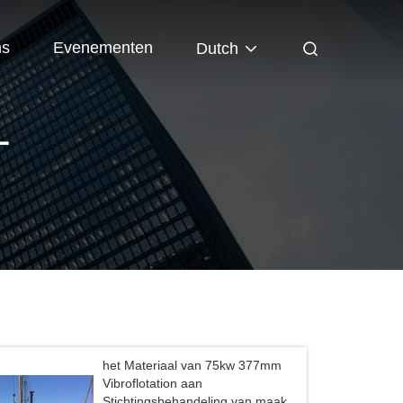
ns
Evenementen
Dutch
L
het Materiaal van 75kw 377mm
Vibroflotation aan
Stichtingsbehandeling van maakt