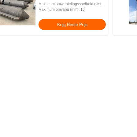
Maximum omwentelingssnelheid (t/min):
1450
Maximum omvang (mm): 16
Krijg Beste Prijs