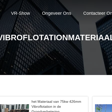
VR-Show
Ongeveer Ons
Contacteer O
VIBROFLOTATIONMATERIAA
het Materiaal van 75kw 426mm
Vibroflotation in de
Grondverbetering