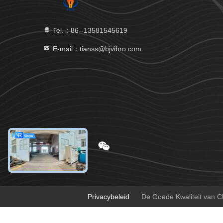
Tel.：86--13581545619
E-mail：tianss@bjvibro.com
Privacybeleid
De Goede Kwaliteit van Ch