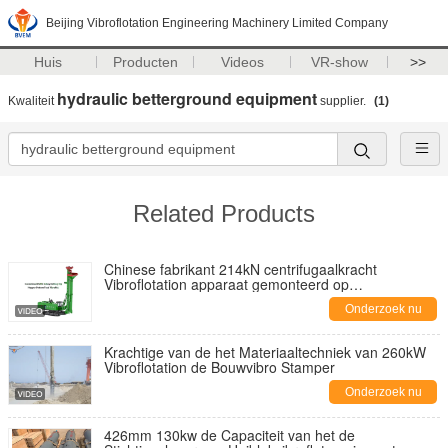
Beijing Vibroflotation Engineering Machinery Limited Company
Huis
Producten
Videos
VR-show
>>
hydraulic betterground equipment
Kwaliteit
supplier.
(1)
Related Products
Chinese fabrikant 214kN centrifugaalkracht
Vibroflotation apparaat gemonteerd op
boorinstallatie die het energiesysteem deelt
Onderzoek nu
Krachtige van de het Materiaaltechniek van 260kW
Vibroflotation de Bouwvibro Stamper
Onderzoek nu
426mm 130kw de Capaciteit van het de