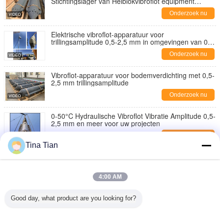
Stichtingslager van Heiblokvibroflot equipment
improve
Onderzoek nu
Elektrische vibroflot-apparatuur voor
trillingsamplitude 0,5-2,5 mm in omgevingen van 0-
50°C
Onderzoek nu
Vibroflot-apparatuur voor bodemverdichting met 0,5-
2,5 mm trillingsamplitude
Onderzoek nu
0-50°C Hydraulische Vibroflot Vibratie Amplitude 0,5-
2,5 mm en meer voor uw projecten
Onderzoek nu
Tina Tian
Verbetering van de bodem met staal Vibroflot-
apparatuur bij 300 bar druk en lengte van 2963 mm
Onderzoek nu
4:00 AM
176kW Power Pack Hydraulische Vibroflot aangepast
Good day, what product are you looking for?
aan de frequentie van de bodemlaag in
vloeistofweerstand
Onderzoek nu