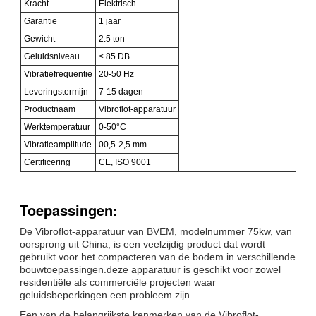
Kracht
Elektrisch
Garantie
1 jaar
Gewicht
2.5 ton
Geluidsniveau
≤ 85 DB
Vibratiefrequentie
20-50 Hz
Leveringstermijn
7-15 dagen
Productnaam
Vibroflot-apparatuur
Werktemperatuur
0-50°C
Vibratieamplitude
00,5-2,5 mm
Certificering
CE, ISO 9001
Toepassingen:
De Vibroflot-apparatuur van BVEM, modelnummer 75kw, van
oorsprong uit China, is een veelzijdig product dat wordt
gebruikt voor het compacteren van de bodem in verschillende
bouwtoepassingen.deze apparatuur is geschikt voor zowel
residentiële als commerciële projecten waar
geluidsbeperkingen een probleem zijn.
Een van de belangrijkste kenmerken van de Vibroflot-