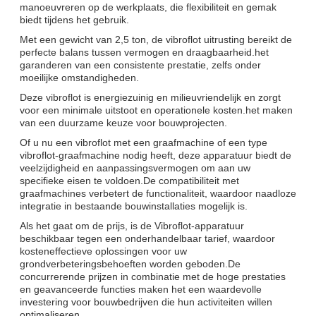
manoeuvreren op de werkplaats, die flexibiliteit en gemak
biedt tijdens het gebruik.
Met een gewicht van 2,5 ton, de vibroflot uitrusting bereikt de
perfecte balans tussen vermogen en draagbaarheid.het
garanderen van een consistente prestatie, zelfs onder
moeilijke omstandigheden.
Deze vibroflot is energiezuinig en milieuvriendelijk en zorgt
voor een minimale uitstoot en operationele kosten.het maken
van een duurzame keuze voor bouwprojecten.
Of u nu een vibroflot met een graafmachine of een type
vibroflot-graafmachine nodig heeft, deze apparatuur biedt de
veelzijdigheid en aanpassingsvermogen om aan uw
specifieke eisen te voldoen.De compatibiliteit met
graafmachines verbetert de functionaliteit, waardoor naadloze
integratie in bestaande bouwinstallaties mogelijk is.
Als het gaat om de prijs, is de Vibroflot-apparatuur
beschikbaar tegen een onderhandelbaar tarief, waardoor
kosteneffectieve oplossingen voor uw
grondverbeteringsbehoeften worden geboden.De
concurrerende prijzen in combinatie met de hoge prestaties
en geavanceerde functies maken het een waardevolle
investering voor bouwbedrijven die hun activiteiten willen
optimaliseren.