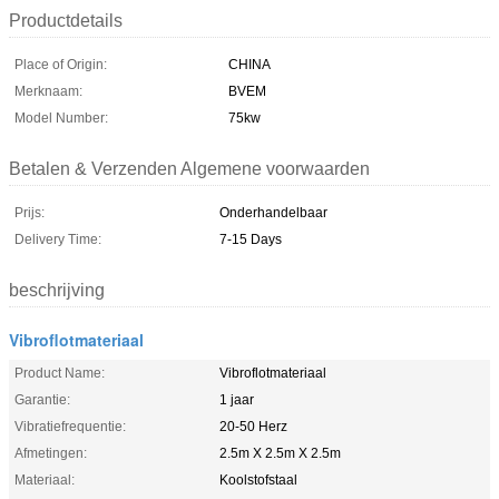
Productdetails
Place of Origin:
CHINA
Merknaam:
BVEM
Model Number:
75kw
Betalen & Verzenden Algemene voorwaarden
Prijs:
Onderhandelbaar
Delivery Time:
7-15 Days
beschrijving
Vibroflotmateriaal
Product Name:
Vibroflotmateriaal
Garantie:
1 jaar
Vibratiefrequentie:
20-50 Herz
Afmetingen:
2.5m X 2.5m X 2.5m
Materiaal:
Koolstofstaal