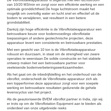
van 10/20 M3/min en zorgt voor een efficiënte werking en een
optimale gronddichtheid.De hoge luchtstroom maakt het
mogelijk om overtollig water en lucht snel en effectief uit de
bodem te verwijderen, wat resulteert in een betere
grondstabiliteit.
Dankzij zijn hoge efficiëntie is de Vibroflotatieapparatuur een
betrouwbare keuze voor bodemvoedings vibroflotatie
toepassingen.of andere geotechnische projecten, deze
apparatuur levert een consistente en betrouwbare prestaties.
Met een gewicht van 10 ton is de Vibroflotatieapparatuur
robuust en duurzaam, in staat om de strengheid van zware
operaties te weerstaan.De solide constructie en het stabiele
ontwerp maken het een betrouwbare partner voor
veeleisende bodemverbeteringswerkzaamheden.
Als het gaat om de inbedrijfstelling en het onderhoud van de
vibroflot, onderscheidt de Vibroflotatie-apparatuur zich als
een topperformer.deze apparatuur zorgt voor een soepele
werking en betrouwbare resultaten gedurende de gehele
levenscyclus van het project.
Als de geautoriseerde BVEM vibroflot partner in India, zijn wij
er trots op om de Vibroflotation Equipment aan te bieden als
onderdeel van onze uitgebreide reeks