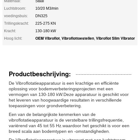
Materiaal:
Staal
Luchtstroom:
10/20 M3/min
voedingsbuis:
DN325
Trillingskracht:
225-275 KN
Kracht:
130-180 kW
OEM Vibroflot
Vibroflottoestellen
Vibroflot Slim Vibrator
Hoog licht:
,
,
Productbeschrijving:
De Vibroflotatieapparatuur is een krachtige en efficiënte
oplossing voor bodemverbeteringsprojecten met een
vermogen van 130-180 kW.Deze apparatuur is geschikt voor
het leveren van hoogwaardige resultaten in verschillende
toepassingen voor grondverbetering.
Een van de belangrijkste kenmerken van de
vibroflotatieapparatuur is de verstelbare trillingsfrequentie,
variërend van 45 tot 55 Hz.waardoor het geschikt is voor een
breed scala aan bodemtypen en -omstandigheden.
De Vibroflotatieapparatuur is uitgerust met een luchtstroom