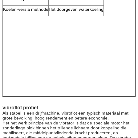
Koelen-versla methode
Het doorgeven waterkoeling
vibroflot profiel
Als stapel is een drijfmachine, vibroflot een typisch materiaal met
grote bevolking, hoog rendement en betere economie.
Het het werk principe van de vibrator is dat de speciale motor het
zonderlinge blok binnen het trillende lichaam door koppeling die
mobiliseert, die middelpuntvliedende kracht produceren, en
horizontale trilling van de gehele vibrator veroorzaken. De vibrator