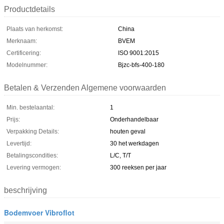
Productdetails
Plaats van herkomst:
China
Merknaam:
BVEM
Certificering:
ISO 9001:2015
Modelnummer:
Bjzc-bfs-400-180
Betalen & Verzenden Algemene voorwaarden
Min. bestelaantal:
1
Prijs:
Onderhandelbaar
Verpakking Details:
houten geval
Levertijd:
30 het werkdagen
Betalingscondities:
L/C, T/T
Levering vermogen:
300 reeksen per jaar
beschrijving
Bodemvoer Vibroflot