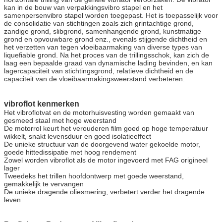
kan in de bouw van verpakkingsvibro stapel en het
samenpersenvibro stapel worden toegepast. Het is toepasselijk voor
de consolidatie van stichtingen zoals zich grintachtige grond,
zandige grond, slibgrond, samenhangende grond, kunstmatige
grond en opvouwbare grond enz., evenals stijgende dichtheid en
het verzetten van tegen vloeibaarmaking van diverse types van
liquefiable grond. Na het proces van de trillingsschok, kan zich de
laag een bepaalde graad van dynamische lading bevinden, en kan
lagercapaciteit van stichtingsgrond, relatieve dichtheid en de
capaciteit van de vloeibaarmakingsweerstand verbeteren.
vibroflot kenmerken
Het vibroflotvat en de motorhuisvesting worden gemaakt van
gesmeed staal met hoge weerstand
De motorrol keurt het verouderen film goed op hoge temperatuur
wikkelt, snakt levensduur en goed isolatieeffect
De unieke structuur van de doorgevend water gekoelde motor,
goede hittedissipatie met hoog rendement
Zowel worden vibroflot als de motor ingevoerd met FAG origineel
lager
Tweedeks het trillen hoofdontwerp met goede weerstand,
gemakkelijk te vervangen
De unieke dragende oliesmering, verbetert verder het dragende
leven