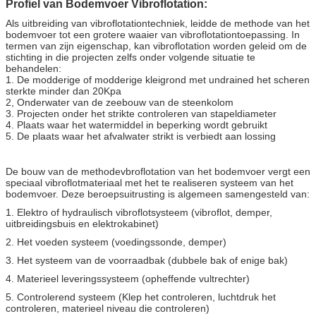
Profiel van Bodemvoer Vibroflotation:
Als uitbreiding van vibroflotationtechniek, leidde de methode van het
bodemvoer tot een grotere waaier van vibroflotationtoepassing. In
termen van zijn eigenschap, kan vibroflotation worden geleid om de
stichting in die projecten zelfs onder volgende situatie te
behandelen:
1. De modderige of modderige kleigrond met undrained het scheren
sterkte minder dan 20Kpa
2, Onderwater van de zeebouw van de steenkolom
3. Projecten onder het strikte controleren van stapeldiameter
4. Plaats waar het watermiddel in beperking wordt gebruikt
5. De plaats waar het afvalwater strikt is verbiedt aan lossing
De bouw van de methodevbroflotation van het bodemvoer vergt een
speciaal vibroflotmateriaal met het te realiseren systeem van het
bodemvoer. Deze beroepsuitrusting is algemeen samengesteld van:
1. Elektro of hydraulisch vibroflotsysteem (vibroflot, demper,
uitbreidingsbuis en elektrokabinet)
2. Het voeden systeem (voedingssonde, demper)
3. Het systeem van de voorraadbak (dubbele bak of enige bak)
4. Materieel leveringssysteem (opheffende vultrechter)
5. Controlerend systeem (Klep het controleren, luchtdruk het
controleren, materieel niveau die controleren)