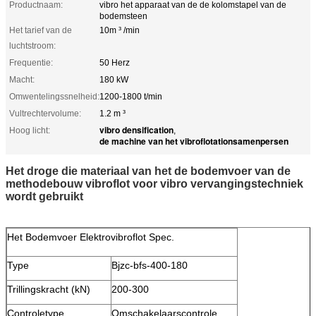
Productnaam:
vibro het apparaat van de de kolomstapel van de
bodemsteen
Het tarief van de
10m ³ /min
luchtstroom:
Frequentie:
50 Herz
Macht:
180 kW
Omwentelingssnelheid:
1200-1800 t/min
Vultrechtervolume:
1.2 m ³
vibro densification
Hoog licht:
,
de machine van het vibroflotationsamenpersen
Het droge die materiaal van het de bodemvoer van de
methodebouw vibroflot voor vibro vervangingstechniek
wordt gebruikt
Het Bodemvoer Elektrovibroflot Spec.
Type
Bjzc-bfs-400-180
Trillingskracht (kN)
200-300
Controletype
Omschakelaarscontrole