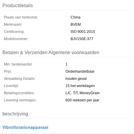
Productdetails
Plaats van herkomst:
China
Merknaam:
BVEM
Certificering:
ISO 9001:2015
Modelnummer:
BJV150E-377
Betalen & Verzenden Algemene voorwaarden
Min. bestelaantal:
1
Prijs:
Onderhandelbaar
Verpakking Details:
houten geval
Levertijd:
15 het werkdagen
Betalingscondities:
L/C, T/T, MoneyGram
Levering vermogen:
600 reeksen per jaar
beschrijving
Vibroflotationapparaat