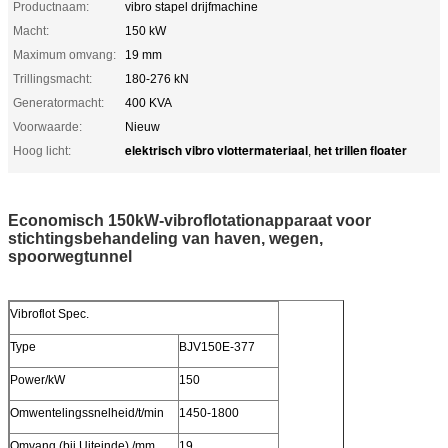
Productnaam:
vibro stapel drijfmachine
Macht:
150 kW
Maximum omvang:
19 mm
Trillingsmacht:
180-276 kN
Generatormacht:
400 KVA
Voorwaarde:
Nieuw
elektrisch vibro vlottermateriaal
het trillen floater
Hoog licht:
,
Economisch 150kW-vibroflotationapparaat voor
stichtingsbehandeling van haven, wegen,
spoorwegtunnel
Vibroflot Spec.
Type
BJV150E-377
Power/kW
150
Omwentelingssnelheid/t/min
1450-1800
Omvang (bij Uiteinde) /mm
19