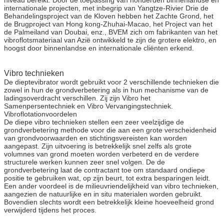
internationale projecten, met inbegrip van Yangtze-Rivier Drie de
Behandelingsproject van de Kloven hebben het Zachte Grond, het
de Brugproject van Hong kong-Zhuhai-Macao, het Project van het
de Palmeiland van Doubai, enz., BVEM zich om fabrikanten van het
vibroflotsmateriaal van Azië ontwikkeld te zijn de grotere elektro, en
hoogst door binnenlandse en internationale cliënten erkend.
Vibro technieken
De dieptevibrator wordt gebruikt voor 2 verschillende technieken die
zowel in hun de grondverbetering als in hun mechanisme van de
ladingsoverdracht verschillen. Zij zijn Vibro het
Samenpersentechniek en Vibro Vervangingstechniek.
Vibroflotationvoordelen
De diepe vibro technieken stellen een zeer veelzijdige de
grondverbetering methode voor die aan een grote verscheidenheid
van grondvoorwaarden en stichtingsvereisten kan worden
aangepast. Zijn uitvoering is betrekkelijk snel zelfs als grote
volumnes van grond moeten worden verbeterd en de verdere
structurele werken kunnen zeer snel volgen. De de
grondverbetering laat de contractant toe om standaard ondiepe
positie te gebruiken wat, op zijn beurt, tot extra besparingen leidt.
Een ander voordeel is de milieuvriendelijkheid van vibro technieken,
aangezien de natuurlijke en in situ materialen worden gebruikt.
Bovendien slechts wordt een betrekkelijk kleine hoeveelheid grond
verwijderd tijdens het proces.