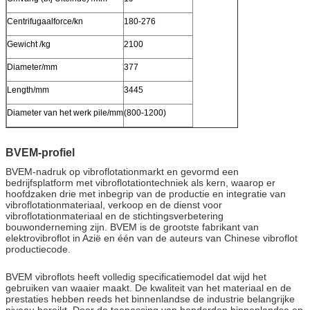
Centrifugaalforce/kn
180-276
Gewicht /kg
2100
Diameter/mm
377
Length/mm
3445
Diameter van het werk pile/mm
(800-1200)
BVEM-profiel
BVEM-nadruk op vibroflotationmarkt en gevormd een
bedrijfsplatform met vibroflotationtechniek als kern, waarop er
hoofdzaken drie met inbegrip van de productie en integratie van
vibroflotationmateriaal, verkoop en de dienst voor
vibroflotationmateriaal en de stichtingsverbetering
bouwonderneming zijn. BVEM is de grootste fabrikant van
elektrovibroflot in Azië en één van de auteurs van Chinese vibroflot
productiecode.
BVEM vibroflots heeft volledig specificatiemodel dat wijd het
gebruiken van waaier maakt. De kwaliteit van het materiaal en de
prestaties hebben reeds het binnenlandse de industrie belangrijke
niveau bereikt. Door de toepassing van honderden binnenlandse en