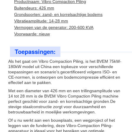
Productnaam: Vibro Compaction Piling
Buitendeurs: 426 mm
Grondsoorten: zand- en korrelsachtige bodems
Vibratieamplitude: 14-28 mm
Vermogen van de generator: 200-600 KVA
Voorwaarde: nieuw
Toepassingen:
Als het gaat om Vibro Compaction Piling, is het BVEM 75kW-
180kW model uit China een topkeuze voor verschillende
toepassingen en scenario's.gecertificeerd volgens ISO- en
CE-normen, is ontworpen om bodemcompressie efficiënt en
effectief aan te pakken.
Met een diameter van 426 mm en een trillingsamplitude van
14 tot 28 mm is de BVEM Vibro Compaction Piling machine
perfect geschikt voor zand- en korrelsachtige gronden.De
stevige staalconstructie zorgt voor duurzaamheid en
betrouwbaarheid in moeilijke werkomgevingen.
Of u nu werkt aan een bouwplaats, een wegproject of het
leggen van de fundering, deze Vibro-Compaction Piling-
apparatuur is ideaal voor het bereiken van optimale