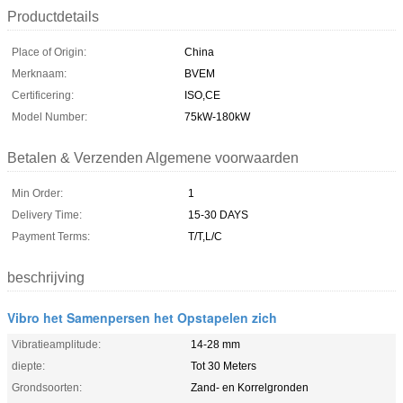
Productdetails
Place of Origin:
China
Merknaam:
BVEM
Certificering:
ISO,CE
Model Number:
75kW-180kW
Betalen & Verzenden Algemene voorwaarden
Min Order:
1
Delivery Time:
15-30 DAYS
Payment Terms:
T/T,L/C
beschrijving
Vibro het Samenpersen het Opstapelen zich
Vibratieamplitude:
14-28 mm
diepte:
Tot 30 Meters
Grondsoorten:
Zand- en Korrelgronden