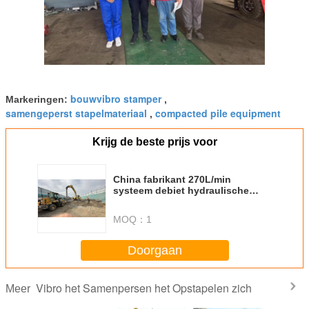
bouwvibro stamper
Markeringen:
,
samengeperst stapelmateriaal
compacted pile equipment
,
Krijg de beste prijs voor
China fabrikant 270L/min
systeem debiet hydraulische
vibroflot voor Vibro Compaction
palen Vibroflotatie
MOQ：
1
Doorgaan
Vibro het Samenpersen het Opstapelen zich
Meer