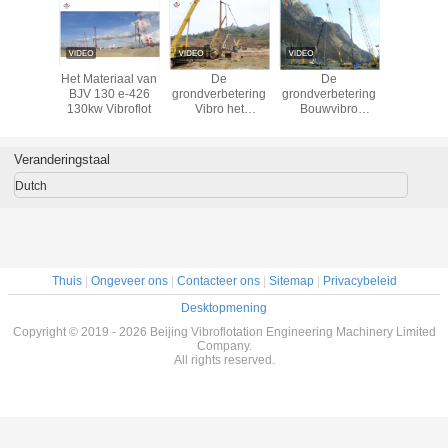
ibro het
Het Materiaal van
De
De
China fab
rsen die
BJV 130 e-426
grondverbetering
grondverbetering
270L/min 
risch
130kw Vibroflot
Vibro het
Bouwvibro
debi
 voor de
Samenpersen die
Oprichting 130 kW
hydraul
betering
Apparaat 426mm
377mm
vibroflo
pelen
opstapelen
Buitendiameter
Vibro Com
Veranderingstaal
Buitendiameter
palen Vibro
Dutch
Thuis
|
Ongeveer ons
|
Contacteer ons
|
Sitemap
|
Privacybeleid
Desktopmening
Copyright © 2019 - 2026 Beijing Vibroflotation Engineering Machinery Limited
Company.
All rights reserved.