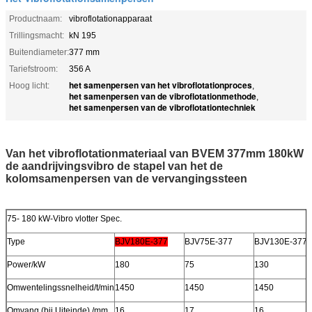
Productnaam:
vibroflotationapparaat
Trillingsmacht:
kN 195
Buitendiameter:
377 mm
Tariefstroom:
356 A
het samenpersen van het vibroflotationproces
Hoog licht:
,
het samenpersen van de vibroflotationmethode
,
het samenpersen van de vibroflotationtechniek
Van het vibroflotationmateriaal van BVEM 377mm 180kW
de aandrijvingsvibro de stapel van het de
kolomsamenpersen van de vervangingssteen
75- 180 kW-Vibro vlotter Spec.
Type
BJV180E-377
BJV75E-377
BJV130E-377
Power/kW
180
75
130
Omwentelingssnelheid/t/min
1450
1450
1450
Omvang (bij Uiteinde) /mm
16
17
16