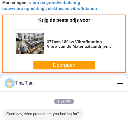
vibro de grondverbetering
Markeringen:
,
bouwvibro oprichting
elektrische vibroflotation
,
Krijg de beste prijs voor
377mm 180kw Vibroflotation
Vibro van de Materiaalaandrijving
de Stapel van het de
Kolomsamenpersen van de
Vervangingssteen
Doorgaan
Het Vibroflotationsamenpersen
Meer
Tina Tian
9:57 PM
 260kw
De
Het
De Machine van
180 
Good day, what product are you looking for?
ation het
grondverbetering
Samenpersenmateriaal
de de
Vibroflotat
rsenheiblok
Techniekvibro het
van hoge
Aandrijvingsstapel
het Same
ncing
Samenpersen die
Prestatiesvibroflotation
van hoog
Die