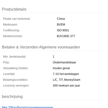
Productdetails
Plaats van herkomst:
China
Merknaam:
BVEM
Certificering:
ISO 9001
Modelnummer:
BJV180E-377
Betalen & Verzenden Algemene voorwaarden
Min. bestelaantal:
1
Prijs:
Onderhandelbaar
Verpakking Details:
houten geval
Levertijd:
7-10 het werkdagen
Betalingscondities:
L/C, T/T, MoneyGram
Levering vermogen:
300 reeksen per jaar
beschrijving
Het Vibroflotationsamenpersen