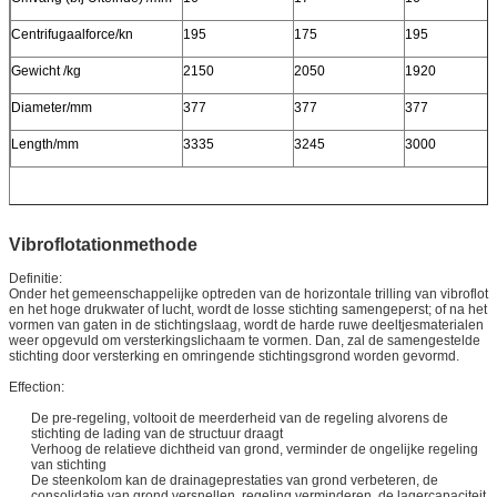
Centrifugaalforce/kn
195
175
195
Gewicht /kg
2150
2050
1920
Diameter/mm
377
377
377
Length/mm
3335
3245
3000
Vibroflotationmethode
Definitie:
Onder het gemeenschappelijke optreden van de horizontale trilling van vibroflot
en het hoge drukwater of lucht, wordt de losse stichting samengeperst; of na het
vormen van gaten in de stichtingslaag, wordt de harde ruwe deeltjesmaterialen
weer opgevuld om versterkingslichaam te vormen. Dan, zal de samengestelde
stichting door versterking en omringende stichtingsgrond worden gevormd.
Effection:
De pre-regeling, voltooit de meerderheid van de regeling alvorens de
stichting de lading van de structuur draagt
Verhoog de relatieve dichtheid van grond, verminder de ongelijke regeling
van stichting
De steenkolom kan de drainageprestaties van grond verbeteren, de
consolidatie van grond versnellen, regeling verminderen, de lagercapaciteit