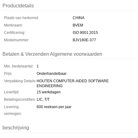
Productdetails
Plaats van herkomst:
CHINA
Merknaam:
BVEM
Certificering:
ISO 9001:2015
Modelnummer:
BJV180E-377
Betalen & Verzenden Algemene voorwaarden
Min. bestelaantal:
1
Prijs:
Onderhandelbaar
Verpakking Details:
HOUTEN COMPUTER-AIDED SOFTWARE
ENGINEERING
Levertijd:
15 werkdagen
Betalingscondities:
L/C, T/T
Levering
600 reeksen per jaar
vermogen:
beschrijving