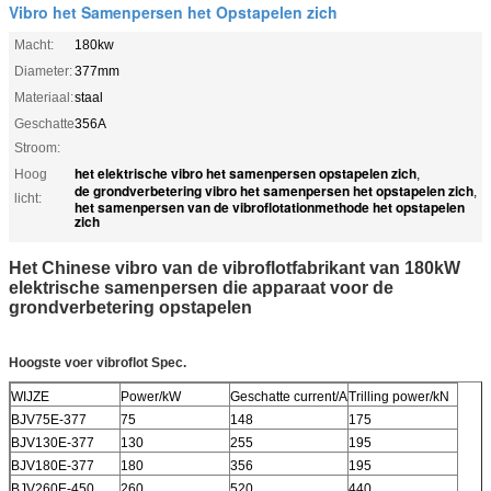
Vibro het Samenpersen het Opstapelen zich
Macht:
180kw
Diameter:
377mm
Materiaal:
staal
Geschatte
356A
Stroom:
het elektrische vibro het samenpersen opstapelen zich
Hoog
,
de grondverbetering vibro het samenpersen het opstapelen zich
,
licht:
het samenpersen van de vibroflotationmethode het opstapelen
zich
Het Chinese vibro van de vibroflotfabrikant van 180kW
elektrische samenpersen die apparaat voor de
grondverbetering opstapelen
Hoogste voer vibroflot Spec.
WIJZE
Power/kW
Geschatte current/A
Trilling power/kN
BJV75E-377
75
148
175
BJV130E-377
130
255
195
BJV180E-377
180
356
195
BJV260E-450
260
520
440