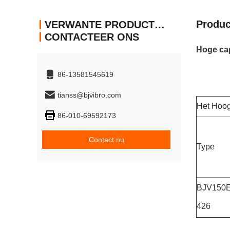
Produc
VERWANTE PRODUCTEN
CONTACTEER ONS
Hoge cap
86-13581545619
tianss@bjvibro.com
Het Hoogs
86-010-69592173
Contact nu
Type
BJV150E
426