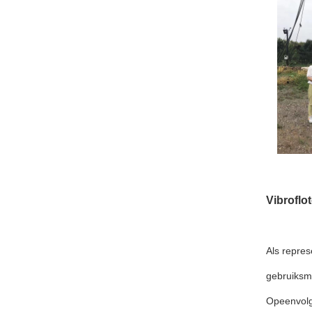
Vibroflo
Als repres
gebruiksmo
Opeenvolg