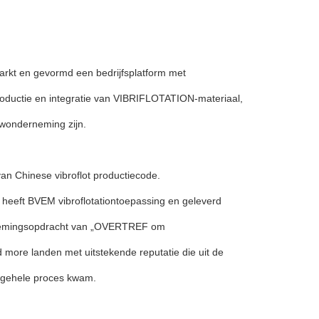
nmarkt en gevormd een bedrijfsplatform met
productie en integratie van VIBRIFLOTATION-materiaal,
uwonderneming zijn.
van Chinese vibroflot productiecode.
t, heeft BVEM vibroflotationtoepassing en geleverd
dernemingsopdracht van „OVERTREF om
ore landen met uitstekende reputatie die uit de
u gehele proces kwam.