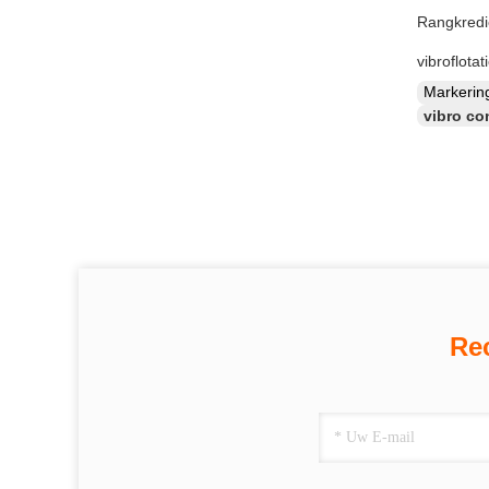
Rangkredi
vibroflotat
Markeri
vibro c
Re