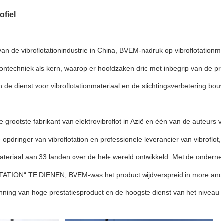
ofiel
 van de vibroflotationindustrie in China, BVEM-nadruk op vibroflotatio
tiontechniek als kern, waarop er hoofdzaken drie met inbegrip van de 
 de dienst voor vibroflotationmateriaal en de stichtingsverbetering bo
 grootste fabrikant van elektrovibroflot in Azië en één van de auteurs 
e opdringer van vibroflotation en professionele leverancier van vibroflo
 materiaal aan 33 landen over de hele wereld ontwikkeld. Met de on
ATION“ TE DIENEN, BVEM-was het product wijdverspreid in more and m
nning van hoge prestatiesproduct en de hoogste dienst van het nivea