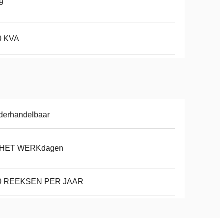
9
0 KVA
derhandelbaar
 HET WERKdagen
0 REEKSEN PER JAAR