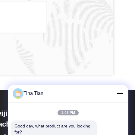
Tina Tian
ijing Vibroflotation Engineering
1:03 PM
achinery Limited Company
Good day, what product are you looking 
for?