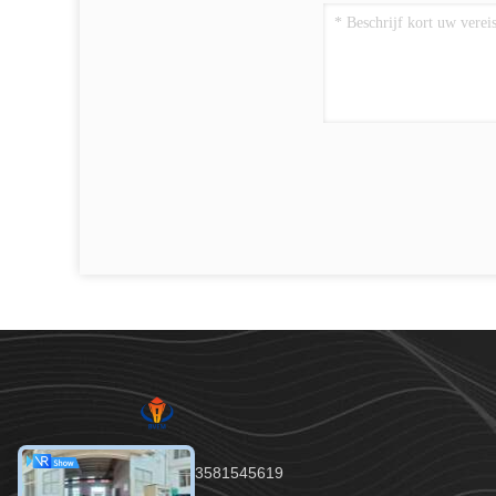
Tel.：86--13581545619