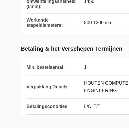
omwentelingssnelheid
1450
(t/min):
Werkende
800-1200 mm
stapeldiameters:
Betaling & het Verschepen Termijnen
Min. bestelaantal
1
HOUTEN COMPUTE
Verpakking Details
ENGINEERING
Betalingscondities
L/C, T/T