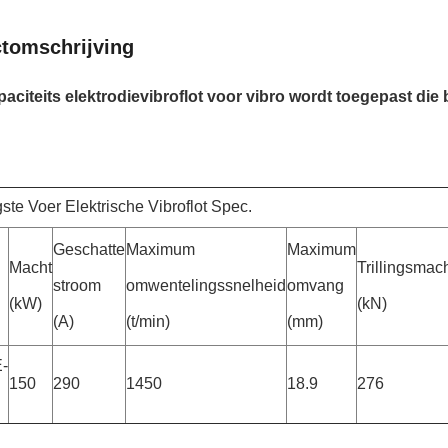
tomschrijving
aciteits elektrodievibroflot voor vibro wordt toegepast d
te Voer Elektrische Vibroflot Spec.
Geschatte
Maximum
Maximum
Macht
Trillingsmac
stroom
omwentelingssnelheid
omvang
(kW)
(kN)
(A)
(t/min)
(mm)
-
150
290
1450
18.9
276