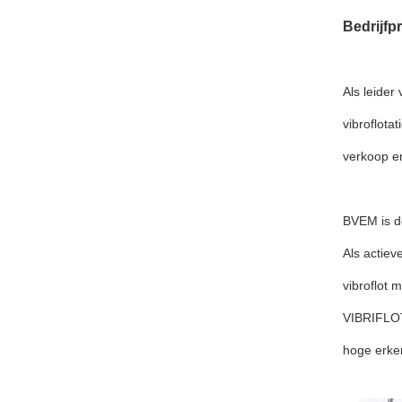
Bedrijfpr
Als leider
vibroflota
verkoop en
BVEM is de
Als actiev
vibroflot
VIBRIFLOT
hoge erke