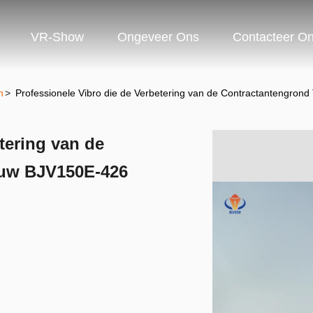
VR-Show
Ongeveer Ons
Contacteer O
n
>
Professionele Vibro die de Verbetering van de Contractantengro
tering van de
ouw BJV150E-426