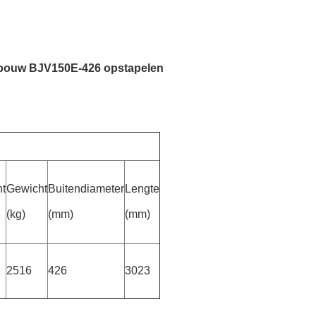
ie bouw BJV150E-426 opstapelen
ht
Gewicht
Buitendiameter
Lengte
(kg)
(mm)
(mm)
2516
426
3023