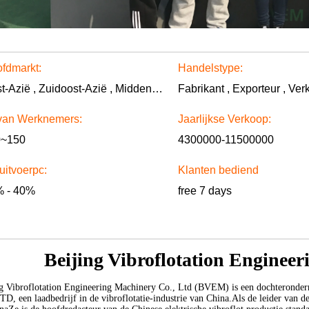
fdmarkt:
Handelstype:
Oost-Azië , Zuidoost-Azië , Midden-Oosten , Afrika
Fabrikant , Exporteur , Ver
van Werknemers:
Jaarlijkse Verkoop:
0~150
4300000-11500000
uitvoerpc:
Klanten bediend
 - 40%
free 7 days
Beijing Vibroflotation Enginee
g Vibroflotation Engineering Machinery Co., Ltd (BVEM) is een dochteronder
TD, een laadbedrijf in de vibroflotatie-industrie van China.Als de leider van d