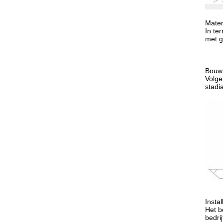
Mater
In te
met g
Bouwr
Volge
stadi
Insta
Het b
bedri