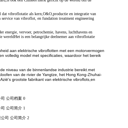
daard,is ook een Chinees merk gericht op de wereld om de
 dat vibroflotatie als kern,O&O,productie en integratie van
 service van vibroflot, en fundation treatment engineering
der energie, vervoer, petrochemie, havens, luchthavens en
 wereldHet is een belangrijke deelnemer aan vibroflotatie
enheid aan elektrische vibroflotten met een motorvermogen
 volledig model met specificaties, waardoor het bereik
de niveau van de binnenlandse industrie bereikt.met
 kloofen van de rivier de Yangtze, het Hong Kong-Zhuhai-
zië's grootste fabrikant van elektrische vibroflots,en