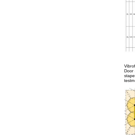
Vibro
Door 
stape
testm