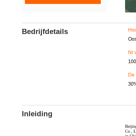
Bedrijfdetails
Hoo
Nr 
10
De 
30%
Inleiding
Beijin
Co., L