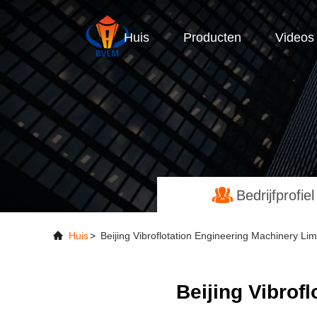
Huis
Producten
Videos
Bedrijfprofiel
Huis
>
Beijing Vibroflotation Engineering Machinery Lim
Beijing Vibrof