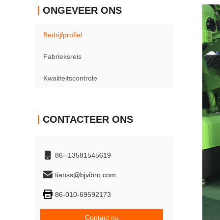
ONGEVEER ONS
Bedrijfprofiel
Fabrieksreis
Kwaliteitscontrole
CONTACTEER ONS
86--13581545619
tianss@bjvibro.com
86-010-69592173
Contact nu