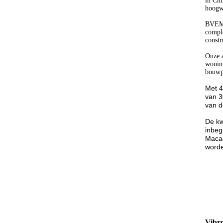
in Chi
hoogwa
BVEM r
comple
constr
Onze a
woning
bouwpr
Met 4
van 3
van d
De kw
inbeg
Macao
worde
Vibro