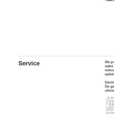
Service
Als p
sales
relev
oplei
Geolo
De ge
uitvo