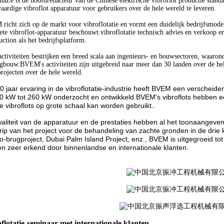
naZe is de hoofdredacteur van de Chinese elektrische vibroflot productie stan
ardige vibroflot apparatuur voor gebruikers over de hele wereld te leveren.
icht zich op de markt voor vibroflotatie en vormt een duidelijk bedrijfsmodel
te vibroflot-apparatuur beschouwt.vibroflotatie technisch advies en verkoop en
uction als het bedrijfsplatform.
ctiviteiten bestrijken een breed scala aan ingenieurs- en bouwsectoren, waaron
bouw.BVEM's activiteiten zijn uitgebreid naar meer dan 30 landen over de hele
ojecten over de hele wereld.
0 jaar ervaring in de vibroflotatie-industrie heeft BVEM een verscheid
0 kW tot 260 kW onderzocht en ontwikkeld.BVEM's vibroflots hebben een
e vibroflots op grote schaal kan worden gebruikt..
aliteit van de apparatuur en de prestaties hebben al het toonaangeven
rip van het project voor de behandeling van zachte gronden in de drie
-brugproject, Dubai Palm Island Project, enz., BVEM is uitgegroeid tot A
n zeer erkend door binnenlandse en internationale klanten.
flotatie-seminaar met internationale klanten